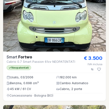
Smart
Fortwo
€ 3.500
Cabrio 0.7 Smart Passion 61cv NEOPATENTATI
IVA inclusa
Neopatentati
Usato, 03/2006
182.000 km
Benzina, 0.698 cm³
Cambio Automatico
45 kW / 61 CV
Cabrio, 2 porte
Concessionario · Bologna (BO)