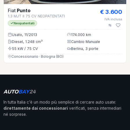
Fiat
Punto
€ 3.600
1.3 MJT II 75 CV NEOPATENTATI
IVA inclusa
Neopatentati
Usato, 11/2013
174.000 km
Diesel, 1.248 cm³
Cambio Manuale
55 kW / 75 CV
Berlina, 3 porte
Concessionario · Bologna (BO)
AUTO
BAY
24
In tutta Italia c'è un modo più semplice di cercare auto usate:
direttamente dai concessionari
verificati, senza intermediari
né sorprese.