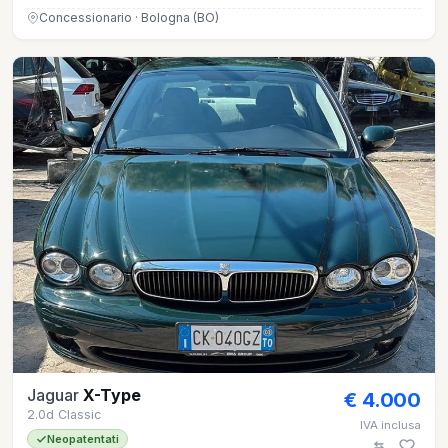
Concessionario · Bologna (BO)
Jaguar
X-Type
€ 4.000
2.0d Classic
IVA inclusa
Neopatentati