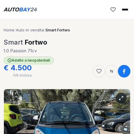
AUTO
BAY
24
Home
/
Auto in vendita
/
Smart Fortwo
Smart
Fortwo
1.0 Passion 71cv
Adatto a neopatentati
€ 4.500
IVA inclusa