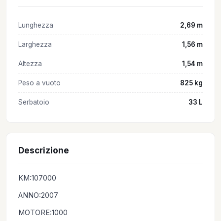
Lunghezza
2,69 m
Larghezza
1,56 m
Altezza
1,54 m
Peso a vuoto
825 kg
Serbatoio
33 L
Descrizione
KM:107000
ANNO:2007
MOTORE:1000