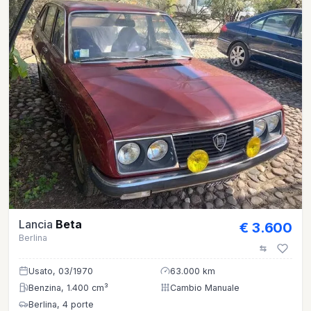
Lancia
Beta
€ 3.600
Berlina
Usato, 03/1970
63.000 km
Benzina, 1.400 cm³
Cambio Manuale
Berlina, 4 porte