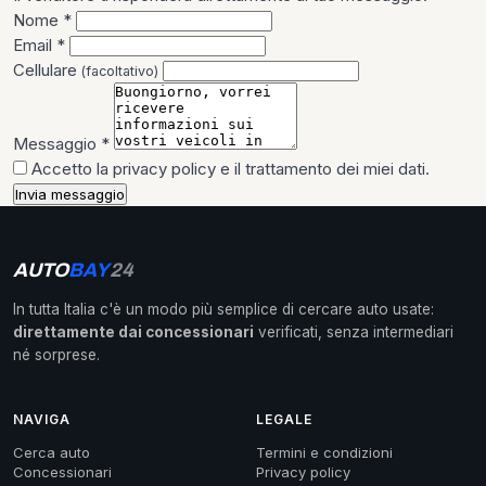
Nome *
Email *
Cellulare
(facoltativo)
Messaggio *
Accetto la
privacy policy
e il trattamento dei miei dati.
Invia messaggio
AUTO
BAY
24
In tutta Italia c'è un modo più semplice di cercare auto usate:
direttamente dai concessionari
verificati, senza intermediari
né sorprese.
NAVIGA
LEGALE
Cerca auto
Termini e condizioni
Concessionari
Privacy policy