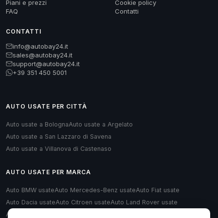
Piani e prezzi
Cookie policy
FAQ
Contatti
CONTATTI
info@autobay24.it
sales@autobay24.it
support@autobay24.it
+39 351 450 5001
AUTO USATE PER CITTÀ
Auto usate a Bologna
Auto usate a Argelato
Auto usate a San Lazzaro di Savena
Auto usate a Villanova di Castenaso
AUTO USATE PER MARCA
Auto BMW usate
Auto Mercedes-Benz usate
Auto Fiat usate
Auto Dacia usate
Auto Citroen usate
Auto Land Rover usate
Auto Renault usate
Auto Opel usate
Auto Volkswagen usate