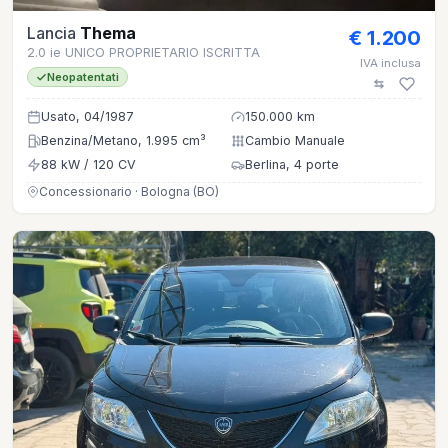
Lancia
Thema
€ 1.200
2.0 ie UNICO PROPRIETARIO ISCRITTA
IVA inclusa
Neopatentati
Usato, 04/1987
150.000 km
Benzina/Metano, 1.995 cm³
Cambio Manuale
88 kW / 120 CV
Berlina, 4 porte
Concessionario · Bologna (BO)