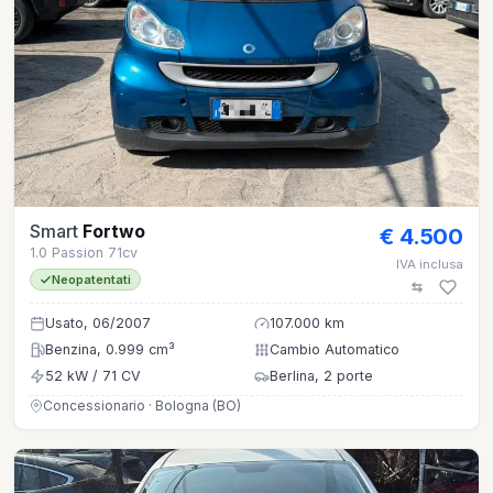
Smart
Fortwo
€ 4.500
1.0 Passion 71cv
IVA inclusa
Neopatentati
Usato, 06/2007
107.000 km
Benzina, 0.999 cm³
Cambio Automatico
52 kW / 71 CV
Berlina, 2 porte
Concessionario · Bologna (BO)