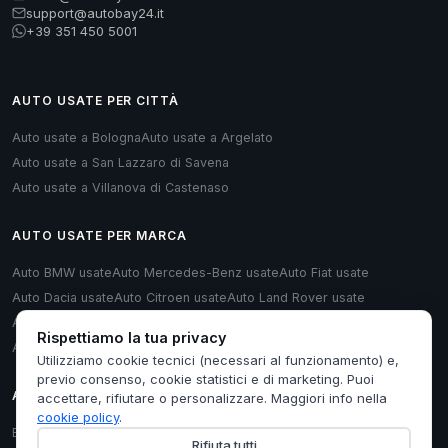
support@autobay24.it
+39 351 450 5001
AUTO USATE PER CITTÀ
Auto usate a Bologna
Auto usate a Argelato
Auto usate a San Lazzaro di Savena
Auto usate a Villanova di Castenaso
AUTO USATE PER MARCA
Auto BMW usate
Auto Mercedes-Benz usate
Auto Fiat usate
Auto Dacia usate
Auto Citroen usate
Auto Land Rover usate
Auto Renault usate
Auto Opel usate
Auto Volkswagen usate
Rispettiamo la tua privacy
Auto Audi usate
Utilizziamo cookie tecnici (necessari al funzionamento) e,
previo consenso, cookie statistici e di marketing. Puoi
AUTO USATE PER TIPOLOGIA
accettare, rifiutare o personalizzare. Maggiori info nella
cookie policy
.
Berlina usate
Monovolume usate
Station Wagon usate
Cabrio usate
Rifiuta tutti