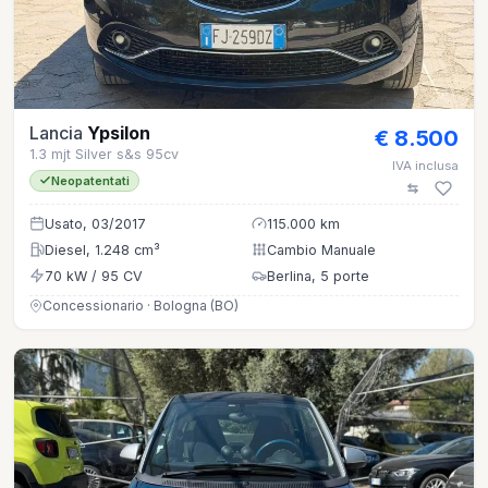
Lancia
Ypsilon
€ 8.500
1.3 mjt Silver s&s 95cv
IVA inclusa
Neopatentati
Usato, 03/2017
115.000 km
Diesel, 1.248 cm³
Cambio Manuale
70 kW / 95 CV
Berlina, 5 porte
Concessionario · Bologna (BO)