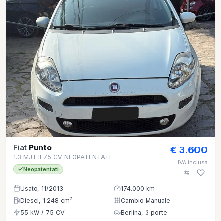
Fiat
Punto
€ 3.600
1.3 MJT II 75 CV NEOPATENTATI
IVA inclusa
Neopatentati
Usato, 11/2013
174.000 km
Diesel, 1.248 cm³
Cambio Manuale
55 kW / 75 CV
Berlina, 3 porte