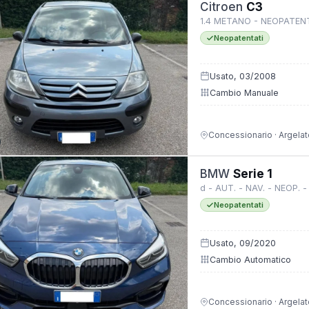
Citroen
C3
1.4 METANO - NEOPATENT
Neopatentati
Usato, 03/2008
Cambio Manuale
Concessionario · Argelat
BMW
Serie 1
d - AUT. - NAV. - NEOP. 
Neopatentati
Usato, 09/2020
Cambio Automatico
Concessionario · Argelat