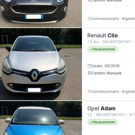
Cambio Manuale
Concessionario · Argelat
Renault
Clio
1.5 dci - NEOPATENTATI -
Neopatentati
Usato, 05/2016
Cambio Manuale
Concessionario · Argelat
Opel
Adam
1.2 - NEOPATENTATI - 12
Neopatentati