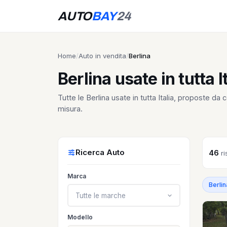
AUTO
BAY
24
Home
/
Auto in vendita
/
Berlina
Berlina usate in tutta I
Tutte le Berlina usate in tutta Italia, proposte da
misura.
Ricerca Auto
46
ri
Marca
Berlin
Tutte le marche
Modello