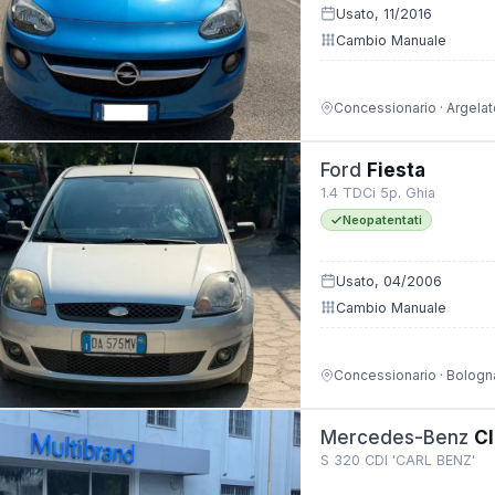
Usato, 11/2016
Cambio Manuale
Concessionario · Argelat
Ford
Fiesta
1.4 TDCi 5p. Ghia
Neopatentati
Usato, 04/2006
Cambio Manuale
Concessionario · Bologn
Mercedes-Benz
Cl
S 320 CDI 'CARL BENZ'