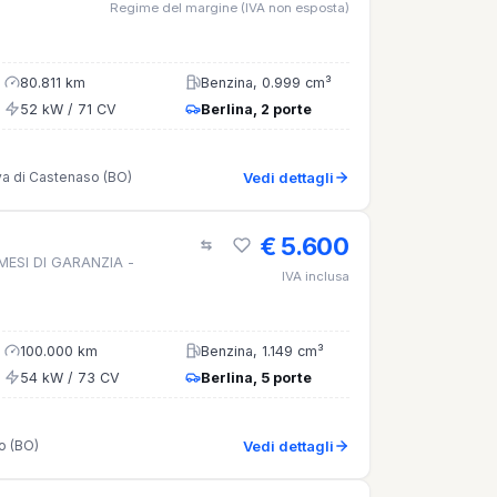
Regime del margine (IVA non esposta)
80.811 km
Benzina, 0.999 cm³
52 kW / 71 CV
Berlina, 2 porte
va di Castenaso (BO)
Vedi dettagli
€ 5.600
 MESI DI GARANZIA -
IVA inclusa
100.000 km
Benzina, 1.149 cm³
54 kW / 73 CV
Berlina, 5 porte
o (BO)
Vedi dettagli