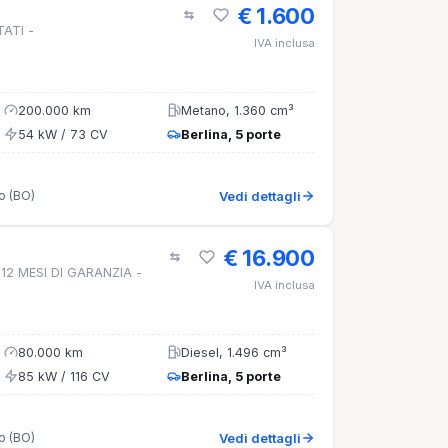
€ 1.600
ATI -
IVA inclusa
200.000 km
Metano, 1.360 cm³
54 kW / 73 CV
Berlina, 5 porte
o (BO)
Vedi dettagli
€ 16.900
- 12 MESI DI GARANZIA -
IVA inclusa
80.000 km
Diesel, 1.496 cm³
85 kW / 116 CV
Berlina, 5 porte
o (BO)
Vedi dettagli