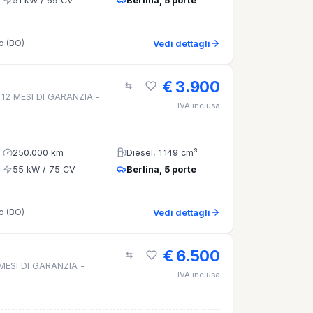
51 kW / 69 CV
Berlina, 5 porte
o (BO)
Vedi dettagli
€ 3.900
 12 MESI DI GARANZIA -
IVA inclusa
250.000 km
Diesel, 1.149 cm³
55 kW / 75 CV
Berlina, 5 porte
o (BO)
Vedi dettagli
€ 6.500
 MESI DI GARANZIA -
IVA inclusa