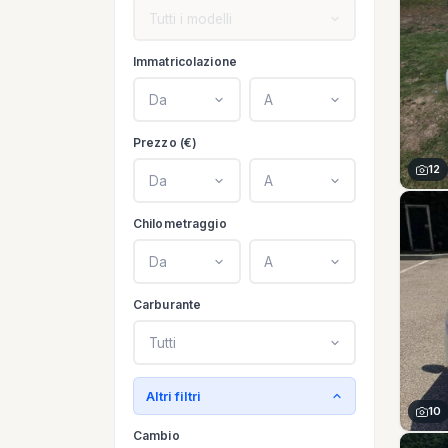
Tutti i modelli
Immatricolazione
Da
A
Prezzo (€)
12
Da
A
Chilometraggio
Da
A
Carburante
Tutti
Altri filtri
10
Cambio