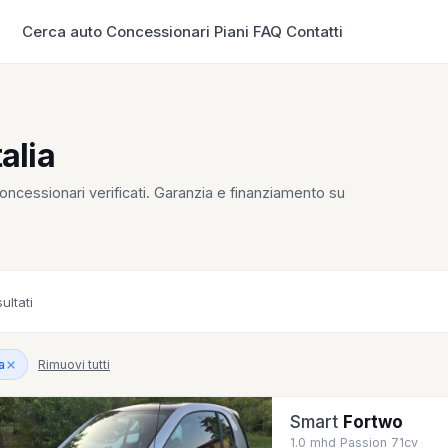
Cerca auto
Concessionari
Piani
FAQ
Contatti
talia
 concessionari verificati. Garanzia e finanziamento su
sultati
Rimuovi tutti
a
Smart
Fortwo
1.0 mhd Passion 71cv