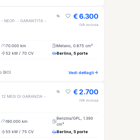
€ 6.300
r - NEOP. - GARANTITA -
IVA inclusa
70.000 km
Metano, 0.875 cm³
52 kW / 70 CV
Berlina, 5 porte
o (BO)
Vedi dettagli
€ 2.700
- 12 MESI DI GARANZIA -
IVA inclusa
Benzina/GPL, 1.390
180.000 km
cm³
55 kW / 75 CV
Berlina, 5 porte