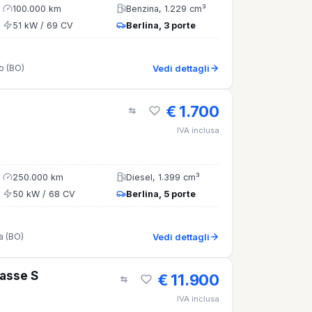
100.000 km
Benzina, 1.229 cm³
51 kW / 69 CV
Berlina, 3 porte
o (BO)
Vedi dettagli
€ 1.700
IVA inclusa
250.000 km
Diesel, 1.399 cm³
50 kW / 68 CV
Berlina, 5 porte
a (BO)
Vedi dettagli
asse S
€ 11.900
IVA inclusa