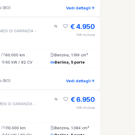
o (BO)
Vedi dettagli
€ 4.950
 MESI DI GARANZIA -
IVA inclusa
60.000 km
Benzina, 1.199 cm³
60 kW / 82 CV
Berlina, 5 porte
o (BO)
Vedi dettagli
€ 6.950
MESI DI GARANZIA -
IVA inclusa
110.000 km
Benzina, 1.084 cm³