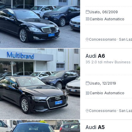
Usato, 06/2009
Cambio Automatico
Concessionario · San La
Audi
A6
35 2.0 tdi mhev Business 
Usato, 12/2019
Cambio Automatico
Concessionario · San La
Audi
A5