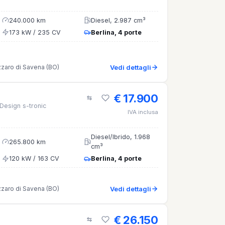
240.000 km
Diesel, 2.987 cm³
173 kW / 235 CV
Berlina, 4 porte
zzaro di Savena (BO)
Vedi dettagli
€ 17.900
Design s-tronic
IVA inclusa
Diesel/Ibrido, 1.968
265.800 km
cm³
120 kW / 163 CV
Berlina, 4 porte
zzaro di Savena (BO)
Vedi dettagli
€ 26.150