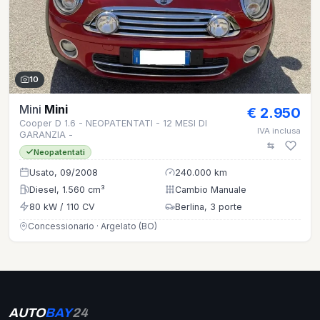
10
Mini
Mini
€ 2.950
Cooper D 1.6 - NEOPATENTATI - 12 MESI DI
IVA inclusa
GARANZIA -
Neopatentati
Usato, 09/2008
240.000 km
Diesel, 1.560 cm³
Cambio Manuale
80 kW / 110 CV
Berlina, 3 porte
Concessionario · Argelato (BO)
AUTO
BAY
24