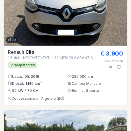
10
Renault
Clio
€ 3.900
1.5 dci - NEOPATENTATI - 12 MESI DI GARANZIA -
IVA inclusa
Neopatentati
Usato, 05/2016
250.000 km
Diesel, 1.149 cm³
Cambio Manuale
55 kW / 75 CV
Berlina, 5 porte
Concessionario · Argelato (BO)