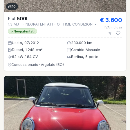
10
Fiat
500L
€ 3.600
1.3 MJT - NEOPATENTATI - OTTIME CONDIZIONI -
IVA inclusa
Neopatentati
Usato, 07/2012
230.000 km
Diesel, 1.248 cm³
Cambio Manuale
62 kW / 84 CV
Berlina, 5 porte
Concessionario · Argelato (BO)