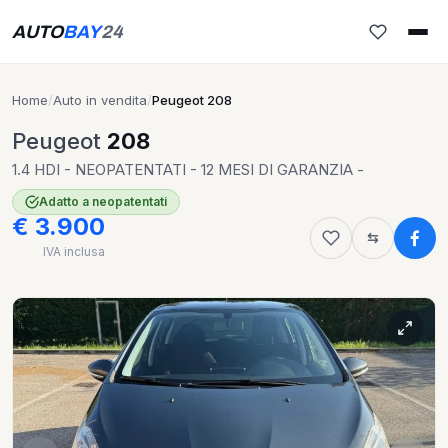
AUTO
BAY
24
Home
/
Auto in vendita
/
Peugeot 208
Peugeot
208
1.4 HDI - NEOPATENTATI - 12 MESI DI GARANZIA -
Adatto a neopatentati
€ 3.900
IVA inclusa