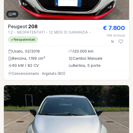
10
Peugeot
208
€ 7.800
1.2 - NEOPATENTATI - 12 MESI DI GARANZIA -
IVA inclusa
Neopatentati
Usato, 02/2019
120.000 km
Benzina, 1.199 cm³
Cambio Manuale
60 kW / 82 CV
Berlina, 5 porte
Concessionario · Argelato (BO)