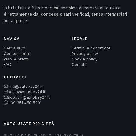
In tutta Italia c'è un modo più semplice di cercare auto usate:
direttamente dai concessionari
verificati, senza intermediari
né sorprese.
NAVIGA
LEGALE
Cerca auto
Termini e condizioni
Concessionari
Privacy policy
Piani e prezzi
Cookie policy
FAQ
Contatti
CONTATTI
info@autobay24.it
sales@autobay24.it
support@autobay24.it
+39 351 450 5001
AUTO USATE PER CITTÀ
Auto usate a Bologna
Auto usate a Argelato