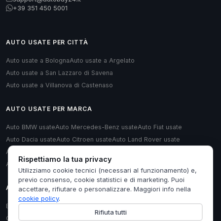
+39 351 450 5001
AUTO USATE PER CITTÀ
Auto usate a Bologna
Auto usate a Argelato
Auto usate a San Lazzaro di Savena
Auto usate a Villanova di Castenaso
AUTO USATE PER MARCA
Auto BMW usate
Auto Mercedes-Benz usate
Auto Fiat usate
Auto Dacia usate
Auto Citroen usate
Auto Land Rover usate
Auto Renault usate
Auto Opel usate
Auto Volkswagen usate
Rispettiamo la tua privacy
Auto Audi usate
Utilizziamo cookie tecnici (necessari al funzionamento) e,
previo consenso, cookie statistici e di marketing. Puoi
AUTO USATE PER TIPOLOGIA
accettare, rifiutare o personalizzare. Maggiori info nella
cookie policy
.
Berlina usate
Monovolume usate
Station Wagon usate
Cabrio usate
Rifiuta tutti
Coupé usate
Furgoni/Van usate
Hatchback usate