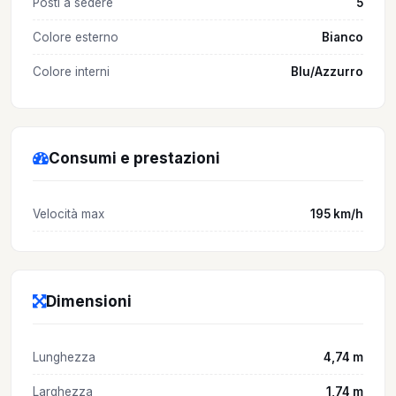
Posti a sedere
5
Colore esterno
Bianco
Colore interni
Blu/Azzurro
Consumi e prestazioni
Velocità max
195 km/h
Dimensioni
Lunghezza
4,74 m
Larghezza
1,74 m