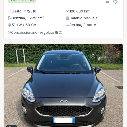
Neopatentati
Usato, 11/2016
100.000 km
Benzina, 1.229 cm³
Cambio Manuale
51 kW / 69 CV
Berlina, 3 porte
Concessionario · Argelato (BO)