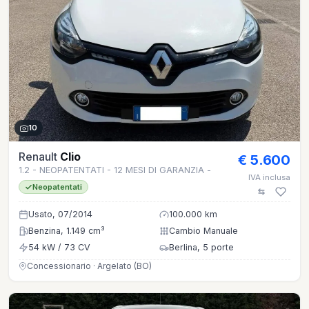
10
Renault
Clio
€ 5.600
1.2 - NEOPATENTATI - 12 MESI DI GARANZIA -
IVA inclusa
Neopatentati
Usato, 07/2014
100.000 km
Benzina, 1.149 cm³
Cambio Manuale
54 kW / 73 CV
Berlina, 5 porte
Concessionario · Argelato (BO)