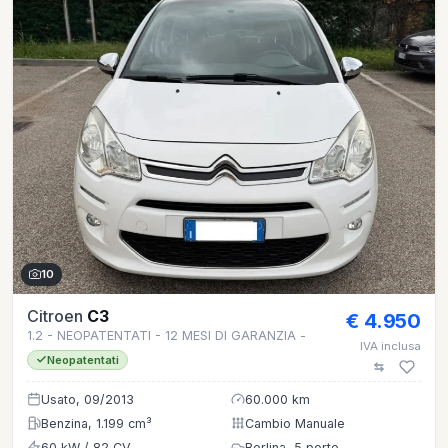
10
Citroen
C3
€ 4.950
1.2 - NEOPATENTATI - 12 MESI DI GARANZIA -
IVA inclusa
Neopatentati
Usato, 09/2013
60.000 km
Benzina, 1.199 cm³
Cambio Manuale
60 kW / 82 CV
Berlina, 5 porte