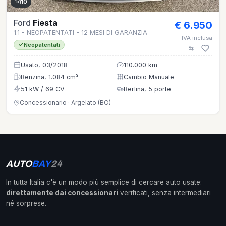
10
Ford
Fiesta
€ 6.950
1.1 - NEOPATENTATI - 12 MESI DI GARANZIA -
IVA inclusa
Neopatentati
Usato, 03/2018
110.000 km
Benzina, 1.084 cm³
Cambio Manuale
51 kW / 69 CV
Berlina, 5 porte
Concessionario · Argelato (BO)
AUTO
BAY
24
In tutta Italia c'è un modo più semplice di cercare auto usate:
direttamente dai concessionari
verificati, senza intermediari
né sorprese.