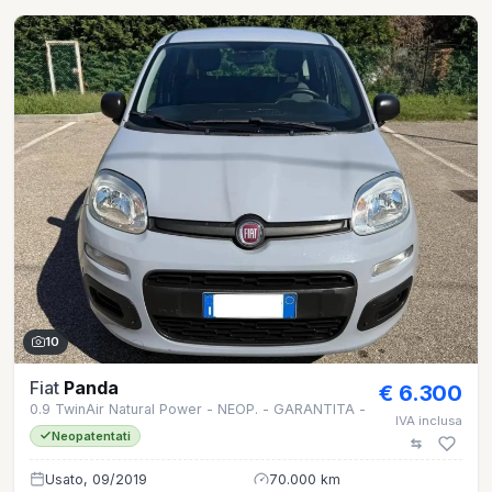
10
Fiat
Panda
€ 6.300
0.9 TwinAir Natural Power - NEOP. - GARANTITA -
IVA inclusa
Neopatentati
Usato, 09/2019
70.000 km