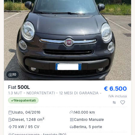
10
Fiat
500L
€ 6.500
1.3 MJT - NEOPATENTATI - 12 MESI DI GARANZIA -
IVA inclusa
Neopatentati
Usato, 04/2016
140.000 km
Diesel, 1.248 cm³
Cambio Manuale
70 kW / 95 CV
Berlina, 5 porte
Concessionario · Argelato (BO)