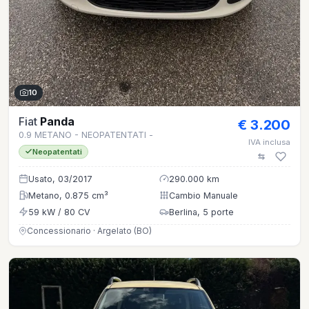
10
Fiat
Panda
€ 3.200
0.9 METANO - NEOPATENTATI -
IVA inclusa
Neopatentati
Usato, 03/2017
290.000 km
Metano, 0.875 cm³
Cambio Manuale
59 kW / 80 CV
Berlina, 5 porte
Concessionario · Argelato (BO)