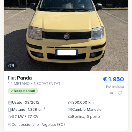
9
Fiat
Panda
€ 1.950
1.4 METANO - NEOPATENTATI -
IVA inclusa
Neopatentati
Usato, 03/2012
300.000 km
Metano, 1.368 cm³
Cambio Manuale
57 kW / 77 CV
Berlina, 5 porte
Concessionario · Argelato (BO)