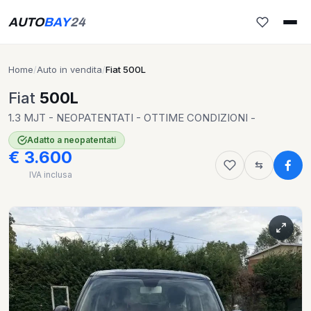
AUTO
BAY
24
Home
/
Auto in vendita
/
Fiat 500L
Fiat
500L
1.3 MJT - NEOPATENTATI - OTTIME CONDIZIONI -
Adatto a neopatentati
€ 3.600
IVA inclusa