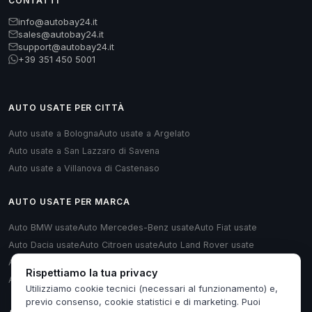
CONTATTI
info@autobay24.it
sales@autobay24.it
support@autobay24.it
+39 351 450 5001
AUTO USATE PER CITTÀ
Auto usate a Bologna
Auto usate a Argelato
Auto usate a San Lazzaro di Savena
Auto usate a Villanova di Castenaso
AUTO USATE PER MARCA
Auto BMW usate
Auto Mercedes-Benz usate
Auto Fiat usate
Auto Dacia usate
Auto Citroen usate
Auto Land Rover usate
Auto Renault usate
Auto Opel usate
Auto Volkswagen usate
Rispettiamo la tua privacy
Auto Audi usate
Utilizziamo cookie tecnici (necessari al funzionamento) e,
previo consenso, cookie statistici e di marketing. Puoi