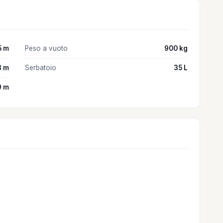
5 m
Peso a vuoto
900 kg
3 m
Serbatoio
35 L
9 m