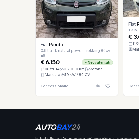
Fiat
1.3 M
€ 3
11/
Fiat
Panda
Ma
0.9 t.air t. natural power Trekking 80cv
E6
€ 6.150
Neopatentati
06/2014
132.000 km
Metano
Manuale
59 kW / 80 CV
Concessionario
Conce
AUTO
BAY
24