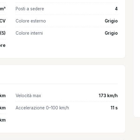
cm³
Posti a sedere
4
 CV
Colore esterno
Grigio
(5)
Colore interni
Grigio
ore
0km
Velocità max
173 km/h
0km
Accelerazione 0–100 km/h
11 s
0km