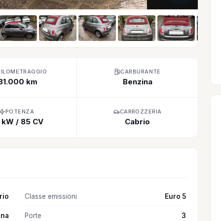
HILOMETRAGGIO
CARBURANTE
81.000 km
Benzina
POTENZA
CARROZZERIA
 kW / 85 CV
Cabrio
rio
Classe emissioni
Euro 5
ina
Porte
3