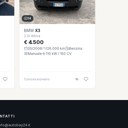
14
BMW
X3
2.0i Attiva
€ 4.500
05/2006
126.000 km
Benzina
Manuale
110 kW / 150 CV
Concessionario
NTATTI
nfo@autobay24.it