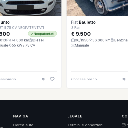
Punto
Fiat
Bauletto
JT II 75 CV NEOPATENTATI
3 Fari
.600
€ 9.500
Neopatentati
2013
174.000 km
Diesel
06/1950
36.000 km
Benzina
nuale
55 kW / 75 CV
Manuale
ssionario
Concessionario
NAVIGA
LEGALE
CO
Cerca auto
Termini e condizioni
i