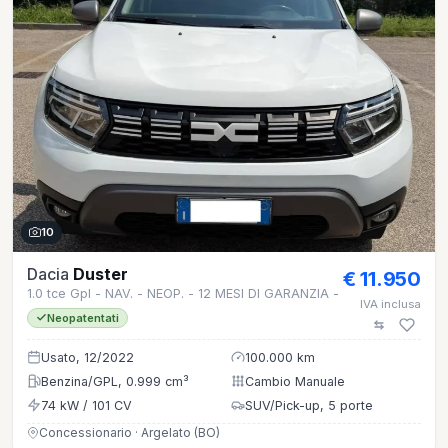
10
Dacia
Duster
€ 11.950
1.0 tce Gpl - NAV. - NEOP. - 12 MESI DI GARANZIA -
IVA inclusa
Neopatentati
Usato, 12/2022
100.000 km
Benzina/GPL, 0.999 cm³
Cambio Manuale
74 kW / 101 CV
SUV/Pick-up, 5 porte
Concessionario · Argelato (BO)