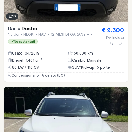
10
Dacia
Duster
€ 9.300
1.5 dci - NEOP. - NAV. - 12 MESI DI GARANZIA -
IVA inclusa
Neopatentati
Usato, 04/2019
150.000 km
Diesel, 1.461 cm³
Cambio Manuale
80 kW / 110 CV
SUV/Pick-up, 5 porte
Concessionario · Argelato (BO)