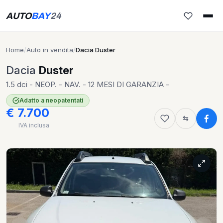
AUTO
BAY
24
Home
/
Auto in vendita
/
Dacia Duster
Dacia
Duster
1.5 dci - NEOP. - NAV. - 12 MESI DI GARANZIA -
Adatto a neopatentati
€ 7.700
IVA inclusa