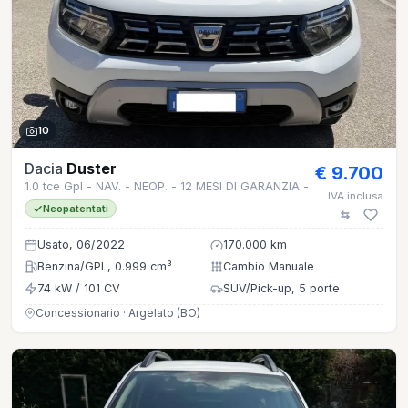
10
Dacia
Duster
€ 9.700
1.0 tce Gpl - NAV. - NEOP. - 12 MESI DI GARANZIA -
IVA inclusa
Neopatentati
Usato, 06/2022
170.000 km
Benzina/GPL, 0.999 cm³
Cambio Manuale
74 kW / 101 CV
SUV/Pick-up, 5 porte
Concessionario · Argelato (BO)