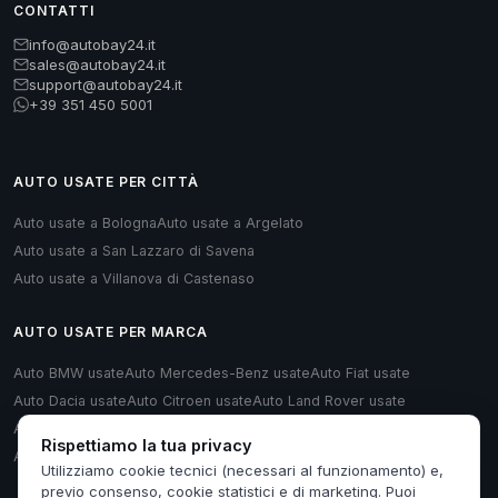
CONTATTI
info@autobay24.it
sales@autobay24.it
support@autobay24.it
+39 351 450 5001
AUTO USATE PER CITTÀ
Auto usate a Bologna
Auto usate a Argelato
Auto usate a San Lazzaro di Savena
Auto usate a Villanova di Castenaso
AUTO USATE PER MARCA
Auto BMW usate
Auto Mercedes-Benz usate
Auto Fiat usate
Auto Dacia usate
Auto Citroen usate
Auto Land Rover usate
Auto Renault usate
Auto Opel usate
Auto Volkswagen usate
Rispettiamo la tua privacy
Auto Audi usate
Utilizziamo cookie tecnici (necessari al funzionamento) e,
previo consenso, cookie statistici e di marketing. Puoi