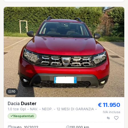
10
Dacia
Duster
€ 11.950
1.0 tce Gpl - NAV. - NEOP. - 12 MESI DI GARANZIA -
IVA inclusa
Neopatentati
Usato, 10/2022
110.000 km