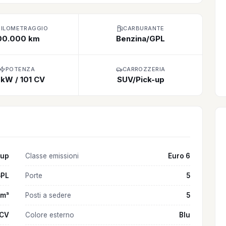
HILOMETRAGGIO
CARBURANTE
00.000 km
Benzina/GPL
POTENZA
CARROZZERIA
 kW / 101 CV
SUV/Pick-up
-up
Classe emissioni
Euro 6
GPL
Porte
5
cm³
Posti a sedere
5
 CV
Colore esterno
Blu