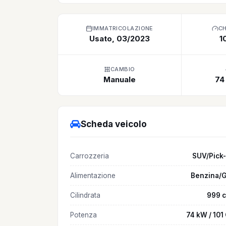
IMMATRICOLAZIONE
C
Usato, 03/2023
1
CAMBIO
Manuale
74
Scheda veicolo
Carrozzeria
SUV/Pick
Alimentazione
Benzina/
Cilindrata
999 
Potenza
74 kW / 101