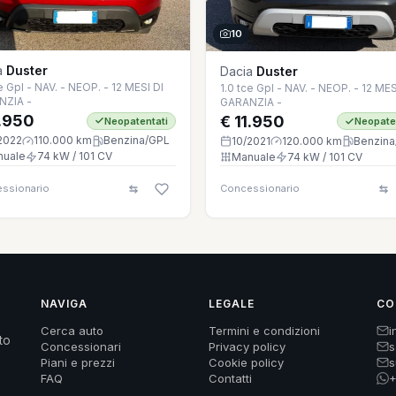
10
a
Duster
Dacia
Duster
e Gpl - NAV. - NEOP. - 12 MESI DI
1.0 tce Gpl - NAV. - NEOP. - 12 MES
NZIA -
GARANZIA -
1.950
€ 11.950
Neopatentati
Neopate
2022
110.000 km
Benzina/GPL
10/2021
120.000 km
Benzina
nuale
74 kW / 101 CV
Manuale
74 kW / 101 CV
ssionario
Concessionario
NAVIGA
LEGALE
CO
Cerca auto
Termini e condizioni
i
to
Concessionari
Privacy policy
s
Piani e prezzi
Cookie policy
s
FAQ
Contatti
+