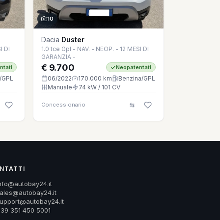
10
Dacia
Duster
I DI
1.0 tce Gpl - NAV. - NEOP. - 12 MESI DI
GARANZIA -
€ 9.700
ntati
Neopatentati
/GPL
06/2022
170.000 km
Benzina/GPL
Manuale
74 kW / 101 CV
Concessionario
NTATTI
nfo@autobay24.it
ales@autobay24.it
upport@autobay24.it
39 351 450 5001