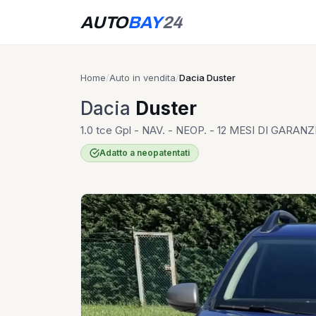
AUTO
BAY
24
Home
/
Auto in vendita
/
Dacia Duster
Dacia
Duster
1.0 tce Gpl - NAV. - NEOP. - 12 MESI DI GARANZ
Adatto a neopatentati