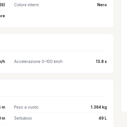
(6)
Colore interni
Nero
ore
m/h
Accelerazione 0–100 km/h
13.8 s
4 m
Peso a vuoto
1.364 kg
0 m
Serbatoio
49 L