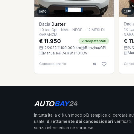
10
10
Daci
Dacia
Duster
1.0 tc
1.0 tce Gpl - NAV. - NEOP. - 12 MESI DI
GARA
GARANZIA -
€ 1
€ 11.950
Neopatentati
10/
12/2022
100.000 km
Benzina/GPL
Ma
Manuale
74 kW / 101 CV
Concessionario
Conce
AUTO
BAY
24
In tutta Italia c'è un modo più semplice di cercare au
usate:
direttamente dai concessionari
verificati,
senza intermediari né sorprese.