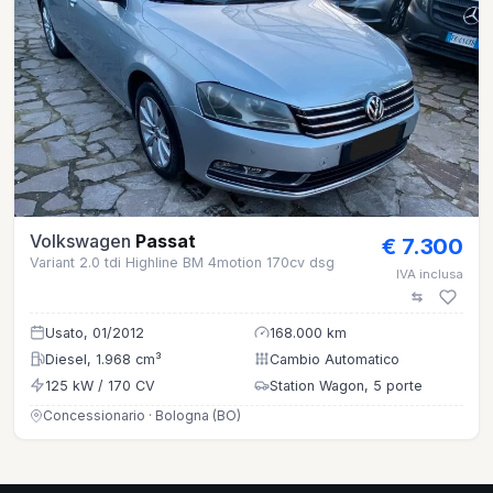
Volkswagen
Passat
€ 7.300
Variant 2.0 tdi Highline BM 4motion 170cv dsg
IVA inclusa
Usato, 01/2012
168.000 km
Diesel, 1.968 cm³
Cambio Automatico
125 kW / 170 CV
Station Wagon, 5 porte
Concessionario · Bologna (BO)