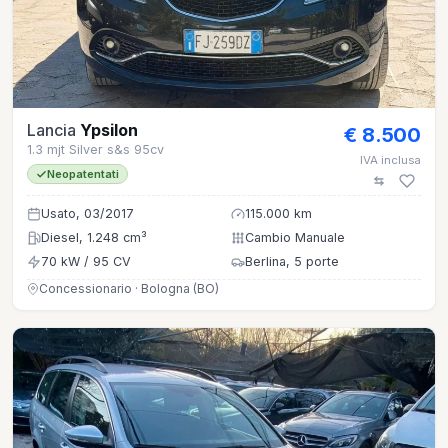
Lancia
Ypsilon
€ 8.500
1.3 mjt Silver s&s 95cv
IVA inclusa
Neopatentati
Usato, 03/2017
115.000 km
Diesel, 1.248 cm³
Cambio Manuale
70 kW / 95 CV
Berlina, 5 porte
Concessionario · Bologna (BO)