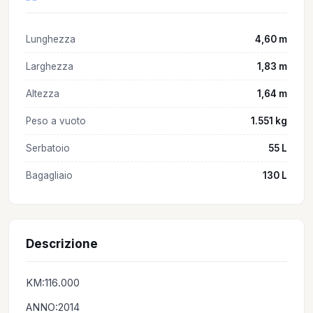
Lunghezza
4,60 m
Larghezza
1,83 m
Altezza
1,64 m
Peso a vuoto
1.551 kg
Serbatoio
55 L
Bagagliaio
130 L
Descrizione
KM:116.000
ANNO:2014