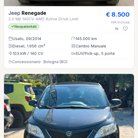
Jeep
Renegade
€ 8.500
2.0 Mjt 140CV 4WD Active Drive Limit
IVA inclusa
Neopatentati
Usato, 09/2014
145.000 km
Diesel, 1.956 cm³
Cambio Manuale
103 kW / 140 CV
SUV/Pick-up, 5 porte
Concessionario · Bologna (BO)