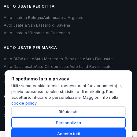
AUTO USATE PER CITTÀ
Auto usate a Bologna
Auto usate a Argelato
Auto usate a San Lazzaro di Savena
Auto usate a Villanova di Castenaso
AUTO USATE PER MARCA
Auto BMW usate
Auto Mercedes-Benz usate
Auto Fiat usate
Auto Dacia usate
Auto Citroen usate
Auto Land Rover usate
Auto Renault usate
Auto Opel usate
Auto Volkswagen usate
Rispettiamo la tua privacy
Auto Audi usate
Utilizziamo cookie tecnici (necessari al funzionamento) e,
previo consenso, cookie statistici e di marketing. Puoi
AUTO USATE PER TIPOLOGIA
accettare, rifiutare o personalizzare. Maggiori info nella
cookie policy
.
Berlina usate
Monovolume usate
Station Wagon usate
Cabrio usate
Rifiuta tutti
Coupé usate
Furgoni/Van usate
Hatchback usate
Personalizza
Accetta tutti
© 2026 AutoBay24 — by
AlphaWeb
· P.IVA IT04071621207