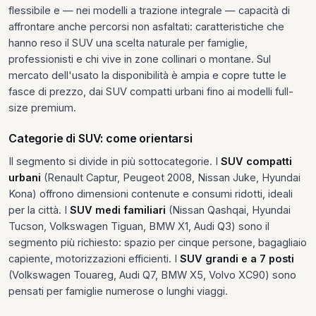
flessibile e — nei modelli a trazione integrale — capacità di
affrontare anche percorsi non asfaltati: caratteristiche che
hanno reso il SUV una scelta naturale per famiglie,
professionisti e chi vive in zone collinari o montane. Sul
mercato dell'usato la disponibilità è ampia e copre tutte le
fasce di prezzo, dai SUV compatti urbani fino ai modelli full-
size premium.
Categorie di SUV: come orientarsi
Il segmento si divide in più sottocategorie. I
SUV compatti
urbani
(Renault Captur, Peugeot 2008, Nissan Juke, Hyundai
Kona) offrono dimensioni contenute e consumi ridotti, ideali
per la città. I
SUV medi familiari
(Nissan Qashqai, Hyundai
Tucson, Volkswagen Tiguan, BMW X1, Audi Q3) sono il
segmento più richiesto: spazio per cinque persone, bagagliaio
capiente, motorizzazioni efficienti. I
SUV grandi e a 7 posti
(Volkswagen Touareg, Audi Q7, BMW X5, Volvo XC90) sono
pensati per famiglie numerose o lunghi viaggi.