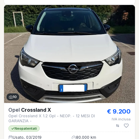
10
Opel
Crossland X
€ 9.200
Opel Crossland X 1.2 Gpl - NEOP. - 12 MESI DI
IVA inclusa
GARANZIA -
Neopatentati
Usato, 03/2019
80.000 km