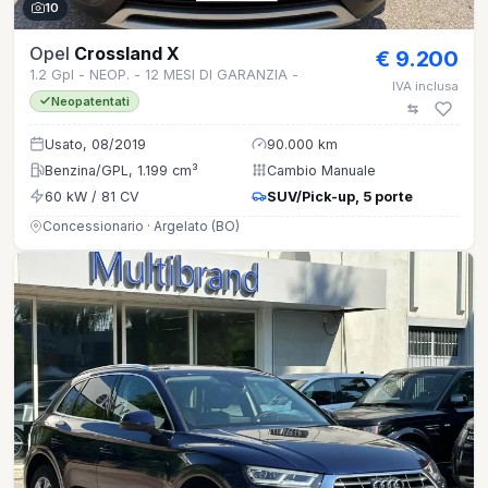
10
Opel
Crossland X
€ 9.200
1.2 Gpl - NEOP. - 12 MESI DI GARANZIA -
IVA inclusa
Neopatentati
Usato, 08/2019
90.000 km
Benzina/GPL, 1.199 cm³
Cambio Manuale
60 kW / 81 CV
SUV/Pick-up, 5 porte
Concessionario · Argelato (BO)