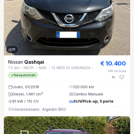
11
Nissan
Qashqai
€ 10.400
1.5 dci - NEOP. - NAV. - 12 MESI DI GARANZIA -
IVA inclusa
Neopatentati
Usato, 01/2016
120.000 km
Diesel, 1.461 cm³
Cambio Manuale
81 kW / 110 CV
SUV/Pick-up, 5 porte
Concessionario · Argelato (BO)