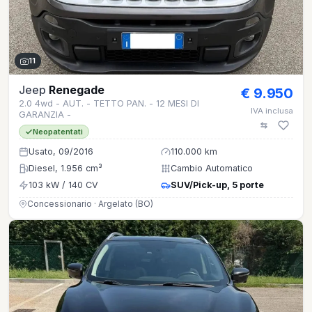
11
Jeep
Renegade
€ 9.950
2.0 4wd - AUT. - TETTO PAN. - 12 MESI DI
IVA inclusa
GARANZIA -
Neopatentati
Usato, 09/2016
110.000 km
Diesel, 1.956 cm³
Cambio Automatico
103 kW / 140 CV
SUV/Pick-up, 5 porte
Concessionario · Argelato (BO)