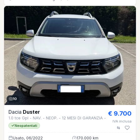
10
Dacia
Duster
€ 9.700
1.0 tce Gpl - NAV. - NEOP. - 12 MESI DI GARANZIA -
IVA inclusa
Neopatentati
Usato, 06/2022
170.000 km