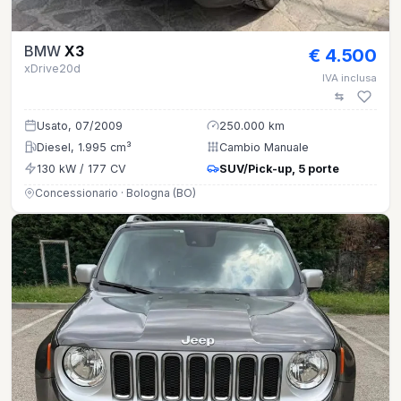
BMW
X3
€ 4.500
xDrive20d
IVA inclusa
Usato, 07/2009
250.000 km
Diesel, 1.995 cm³
Cambio Manuale
130 kW / 177 CV
SUV/Pick-up, 5 porte
Concessionario · Bologna (BO)