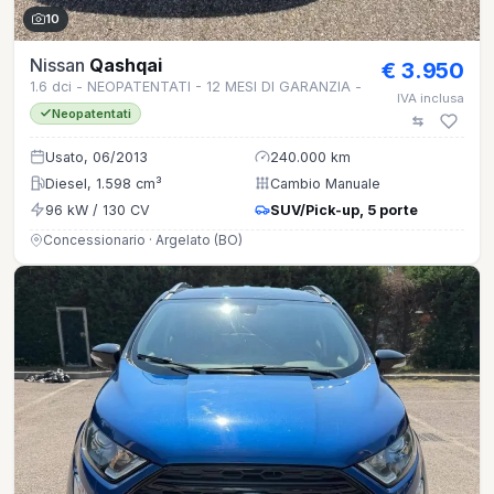
10
Nissan
Qashqai
€ 3.950
1.6 dci - NEOPATENTATI - 12 MESI DI GARANZIA -
IVA inclusa
Neopatentati
Usato, 06/2013
240.000 km
Diesel, 1.598 cm³
Cambio Manuale
96 kW / 130 CV
SUV/Pick-up, 5 porte
Concessionario · Argelato (BO)