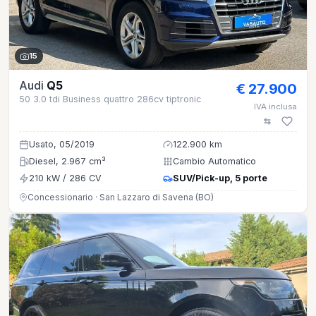
15
Audi
Q5
€ 27.900
50 3.0 tdi Business quattro 286cv tiptronic
IVA inclusa
Usato, 05/2019
122.900 km
Diesel, 2.967 cm³
Cambio Automatico
210 kW / 286 CV
SUV/Pick-up, 5 porte
Concessionario · San Lazzaro di Savena (BO)