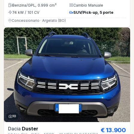
Benzina/GPL, 0.999 cm³
Cambio Manuale
74 kW / 101 CV
SUV/Pick-up, 5 porte
Concessionario · Argelato (BO)
10
Dacia
Duster
€ 13.900