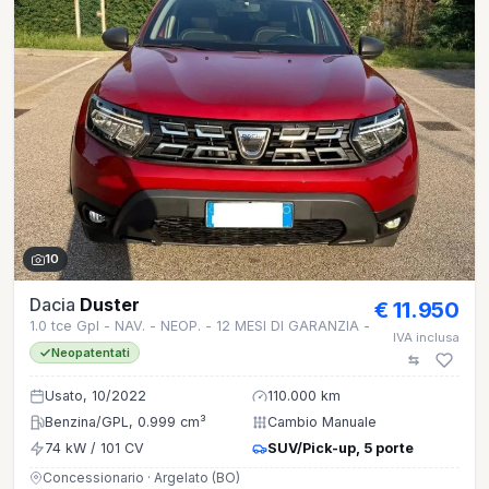
10
Dacia
Duster
€ 11.950
1.0 tce Gpl - NAV. - NEOP. - 12 MESI DI GARANZIA -
IVA inclusa
Neopatentati
Usato, 10/2022
110.000 km
Benzina/GPL, 0.999 cm³
Cambio Manuale
74 kW / 101 CV
SUV/Pick-up, 5 porte
Concessionario · Argelato (BO)