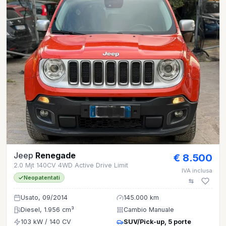
Jeep
Renegade
€ 8.500
2.0 Mjt 140CV 4WD Active Drive Limit
IVA inclusa
Neopatentati
Usato, 09/2014
145.000 km
Diesel, 1.956 cm³
Cambio Manuale
103 kW / 140 CV
SUV/Pick-up, 5 porte