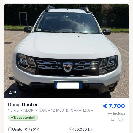
10
Dacia
Duster
€ 7.700
1.5 dci - NEOP. - NAV. - 12 MESI DI GARANZIA -
IVA inclusa
Neopatentati
Usato, 01/2017
100.000 km