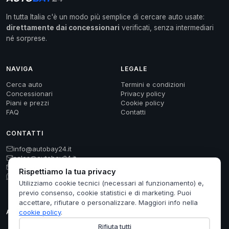
In tutta Italia c'è un modo più semplice di cercare auto usate:
direttamente dai concessionari
verificati, senza intermediari
né sorprese.
NAVIGA
LEGALE
Cerca auto
Termini e condizioni
Concessionari
Privacy policy
Piani e prezzi
Cookie policy
FAQ
Contatti
CONTATTI
info@autobay24.it
sales@autobay24.it
support@autobay24.it
Rispettiamo la tua privacy
+39 351 450 5001
Utilizziamo cookie tecnici (necessari al funzionamento) e,
previo consenso, cookie statistici e di marketing. Puoi
accettare, rifiutare o personalizzare. Maggiori info nella
cookie policy
.
AUTO USATE PER CITTÀ
Rifiuta tutti