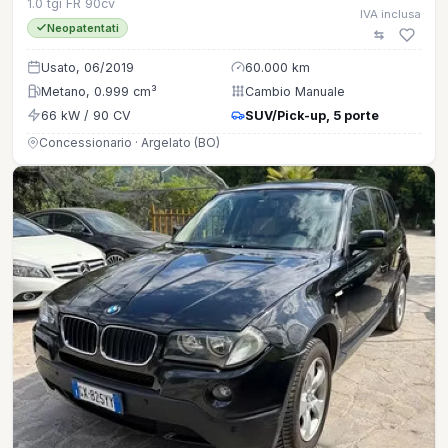
1.0 tgi FR 90cv
IVA inclusa
Neopatentati
Usato, 06/2019
60.000 km
Metano, 0.999 cm³
Cambio Manuale
66 kW / 90 CV
SUV/Pick-up, 5 porte
Concessionario · Argelato (BO)