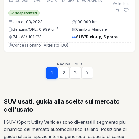
1.0 tce Gpl - NAV. - NEOP. - 12 MESI DI GARANZIA
IVA inclusa
-
Neopatentati
Usato, 03/2023
100.000 km
Benzina/GPL, 0.999 cm³
Cambio Manuale
74 kW / 101 CV
SUV/Pick-up, 5 porte
Concessionario · Argelato (BO)
Pagina
1
di 3
1
2
3
SUV usati: guida alla scelta sul mercato
dell'usato
I SUV (Sport Utility Vehicle) sono diventati il segmento più
dinamico del mercato automobilistico italiano. Posizione di
guida rialzata, spazio interno generoso, capacità di carico