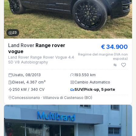
23
Land Rover
Range rover
€ 34.900
vogue
Regime del margine (IVA non
Land Rover Range Rover Vogue 4.4
esposta)
SD V8 Autobiography
Usato, 08/2013
193.550 km
Diesel, 4.367 cm³
Cambio Automatico
250 kW / 340 CV
SUV/Pick-up, 5 porte
Concessionario · Villanova di Castenaso (BO)