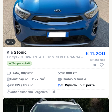
10
Kia
Stonic
€ 11.200
1.2 Gpl - NEOPATENTATI - 12 MESI DI GARANZIA -
IVA inclusa
Neopatentati
Usato, 08/2021
90.000 km
Benzina/GPL, 1.197 cm³
Cambio Manuale
60 kW / 82 CV
SUV/Pick-up, 5 porte
Concessionario · Argelato (BO)