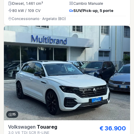
Diesel, 1.461 cm³
Cambio Manuale
80 kW / 109 CV
SUV/Pick-up, 5 porte
Concessionario · Argelato (BO)
15
Volkswagen
Touareg
€ 36.900
3.0 V6 TDI SCR R-LINE