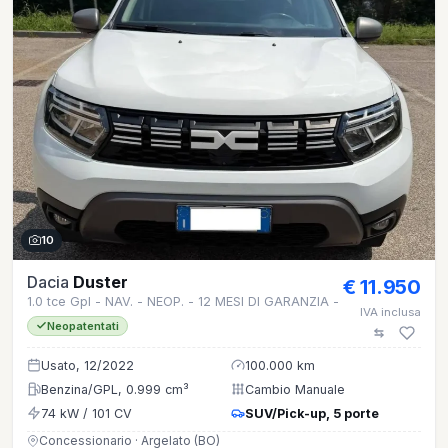
10
Dacia
Duster
€ 11.950
1.0 tce Gpl - NAV. - NEOP. - 12 MESI DI GARANZIA -
IVA inclusa
Neopatentati
Usato, 12/2022
100.000 km
Benzina/GPL, 0.999 cm³
Cambio Manuale
74 kW / 101 CV
SUV/Pick-up, 5 porte
Concessionario · Argelato (BO)