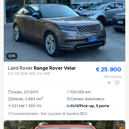
15
Land Rover
Range Rover Velar
€ 25.900
3.0 V6 SD6 300 CV HSE
IVA inclusa
Usato, 07/2017
120.050 km
Diesel, 2.993 cm³
Cambio Automatico
221 kW / 300 CV
SUV/Pick-up, 5 porte
Concessionario · San Lazzaro di Savena (BO)