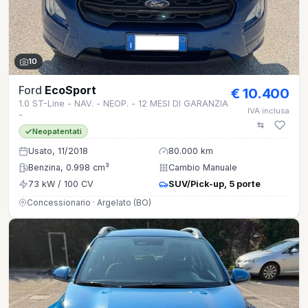
10
Ford
EcoSport
€ 10.400
1.0 ST-Line - NAV. - NEOP. - 12 MESI DI GARANZIA
IVA inclusa
-
Neopatentati
Usato, 11/2018
80.000 km
Benzina, 0.998 cm³
Cambio Manuale
73 kW / 100 CV
SUV/Pick-up, 5 porte
Concessionario · Argelato (BO)