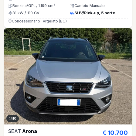
Benzina/GPL, 1.199 cm³
Cambio Manuale
81 kW / 110 CV
SUV/Pick-up, 5 porte
Concessionario · Argelato (BO)
10
SEAT
Arona
€ 10.700