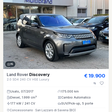
15
Land Rover
Discovery
€ 19.900
2.0 SD4 240 CV HSE Luxury
Usato, 07/2017
175.000 km
Diesel, 1.999 cm³
Cambio Automatico
177 kW / 241 CV
SUV/Pick-up, 5 porte
Concessionario · San Lazzaro di Savena (BO)