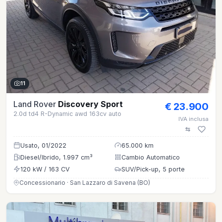
11
Land Rover
Discovery Sport
€ 23.900
2.0d td4 R-Dynamic awd 163cv auto
IVA inclusa
Usato, 01/2022
65.000 km
Diesel/Ibrido, 1.997 cm³
Cambio Automatico
120 kW / 163 CV
SUV/Pick-up, 5 porte
Concessionario · San Lazzaro di Savena (BO)