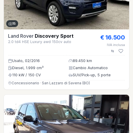
15
Land Rover
Discovery Sport
€ 16.500
2.0 td4 HSE Luxury awd 150cv auto
IVA inclusa
Usato, 02/2016
89.450 km
Diesel, 1.999 cm³
Cambio Automatico
110 kW / 150 CV
SUV/Pick-up, 5 porte
Concessionario · San Lazzaro di Savena (BO)