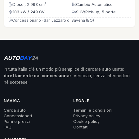
Diesel, 2.993 cm³
Cambio Automatico
183 kW / 249 CV
SUV/Pick-up, 5 porte
Concessionario · San Lazzaro di Savena (BO)
AUTO
BAY
24
In tutta Italia c'è un modo più semplice di cercare auto usate:
direttamente dai concessionari
verificati, senza intermediari
né sorprese.
NAVIGA
LEGALE
Cerca auto
Termini e condizioni
Concessionari
Privacy policy
Piani e prezzi
Cookie policy
FAQ
Contatti