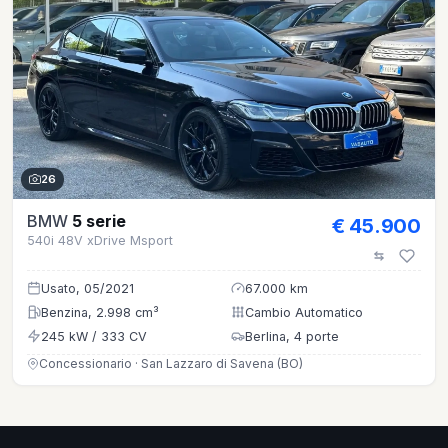
26
BMW
5 serie
€ 45.900
540i 48V xDrive Msport
Usato, 05/2021
67.000 km
Benzina, 2.998 cm³
Cambio Automatico
245 kW / 333 CV
Berlina, 4 porte
Concessionario · San Lazzaro di Savena (BO)