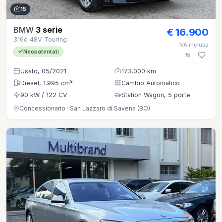
15
BMW
3 serie
€ 16.900
316d 48V Touring
IVA inclusa
Neopatentati
Usato, 05/2021
173.000 km
Diesel, 1.995 cm³
Cambio Automatico
90 kW / 122 CV
Station Wagon, 5 porte
Concessionario · San Lazzaro di Savena (BO)