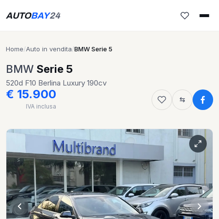
AUTO
BAY
24
Home
/
Auto in vendita
/
BMW Serie 5
BMW
Serie 5
520d F10 Berlina Luxury 190cv
€ 15.900
IVA inclusa