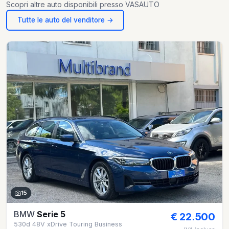
Scopri altre auto disponibili presso VASAUTO
Tutte le auto del venditore →
15
BMW
Serie 5
€ 22.500
530d 48V xDrive Touring Business