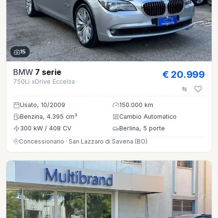
15
BMW
7 serie
€ 20.999
750Li xDrive Eccelsa
Usato, 10/2009
150.000 km
Benzina, 4.395 cm³
Cambio Automatico
300 kW / 408 CV
Berlina, 5 porte
Concessionario · San Lazzaro di Savena (BO)