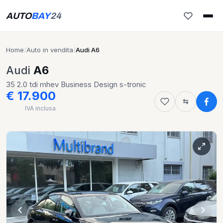
AUTO
BAY
24
Home
/
Auto in vendita
/
Audi A6
Audi
A6
35 2.0 tdi mhev Business Design s-tronic
€ 17.900
IVA inclusa