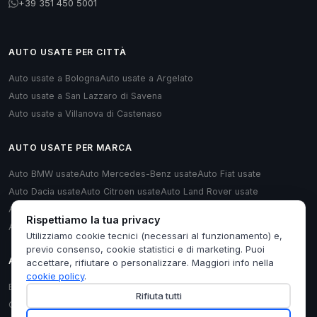
+39 351 450 5001
AUTO USATE PER CITTÀ
Auto usate a Bologna
Auto usate a Argelato
Auto usate a San Lazzaro di Savena
Auto usate a Villanova di Castenaso
AUTO USATE PER MARCA
Auto BMW usate
Auto Mercedes-Benz usate
Auto Fiat usate
Auto Dacia usate
Auto Citroen usate
Auto Land Rover usate
Auto Renault usate
Auto Opel usate
Auto Volkswagen usate
Rispettiamo la tua privacy
Auto Audi usate
Utilizziamo cookie tecnici (necessari al funzionamento) e,
previo consenso, cookie statistici e di marketing. Puoi
AUTO USATE PER TIPOLOGIA
accettare, rifiutare o personalizzare. Maggiori info nella
cookie policy
.
Berlina usate
Monovolume usate
Station Wagon usate
Cabrio usate
Rifiuta tutti
Coupé usate
Furgoni/Van usate
Hatchback usate