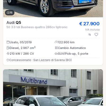
15
Audi
Q5
€ 27.900
50 3.0 tdi Business quattro 286cv tiptronic
IVA inclusa
Usato, 05/2019
122.900 km
Diesel, 2.967 cm³
Cambio Automatico
210 kW / 286 CV
SUV/Pick-up, 5 porte
Concessionario · San Lazzaro di Savena (BO)