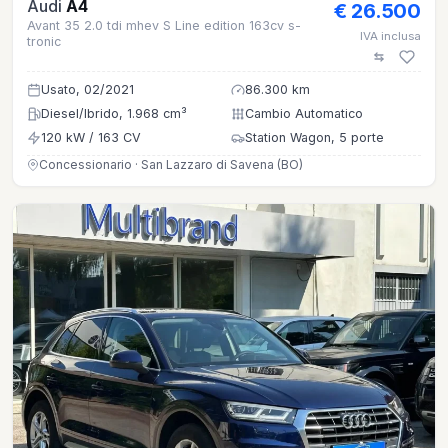
Audi
A4
€ 26.500
Avant 35 2.0 tdi mhev S Line edition 163cv s-
IVA inclusa
tronic
Usato, 02/2021
86.300 km
Diesel/Ibrido, 1.968 cm³
Cambio Automatico
120 kW / 163 CV
Station Wagon, 5 porte
Concessionario · San Lazzaro di Savena (BO)