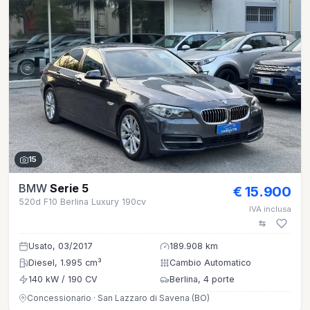
15
BMW
Serie 5
€ 15.900
520d F10 Berlina Luxury 190cv
IVA inclusa
Usato, 03/2017
189.908 km
Diesel, 1.995 cm³
Cambio Automatico
140 kW / 190 CV
Berlina, 4 porte
Concessionario · San Lazzaro di Savena (BO)