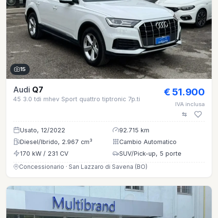
15
Audi
Q7
€ 51.900
45 3.0 tdi mhev Sport quattro tiptronic 7p.ti
IVA inclusa
Usato, 12/2022
92.715 km
Diesel/Ibrido, 2.967 cm³
Cambio Automatico
170 kW / 231 CV
SUV/Pick-up, 5 porte
Concessionario · San Lazzaro di Savena (BO)