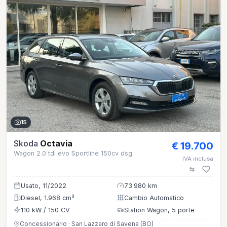
15
Skoda
Octavia
€ 19.700
Wagon 2.0 tdi evo Sportline 150cv dsg
IVA inclusa
Usato, 11/2022
73.980 km
Diesel, 1.968 cm³
Cambio Automatico
110 kW / 150 CV
Station Wagon, 5 porte
Concessionario · San Lazzaro di Savena (BO)