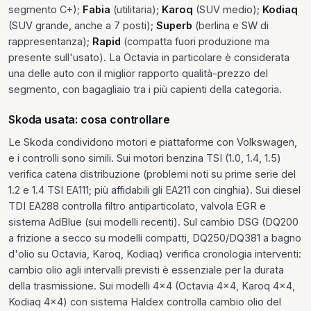
segmento C+);
Fabia
(utilitaria);
Karoq
(SUV medio);
Kodiaq
(SUV grande, anche a 7 posti);
Superb
(berlina e SW di
rappresentanza);
Rapid
(compatta fuori produzione ma
presente sull'usato). La Octavia in particolare è considerata
una delle auto con il miglior rapporto qualità-prezzo del
segmento, con bagagliaio tra i più capienti della categoria.
Skoda usata: cosa controllare
Le Skoda condividono motori e piattaforme con Volkswagen,
e i controlli sono simili. Sui motori benzina TSI (1.0, 1.4, 1.5)
verifica catena distribuzione (problemi noti su prime serie del
1.2 e 1.4 TSI EA111; più affidabili gli EA211 con cinghia). Sui diesel
TDI EA288 controlla filtro antiparticolato, valvola EGR e
sistema AdBlue (sui modelli recenti). Sul cambio DSG (DQ200
a frizione a secco su modelli compatti, DQ250/DQ381 a bagno
d'olio su Octavia, Karoq, Kodiaq) verifica cronologia interventi:
cambio olio agli intervalli previsti è essenziale per la durata
della trasmissione. Sui modelli 4x4 (Octavia 4x4, Karoq 4x4,
Kodiaq 4x4) con sistema Haldex controlla cambio olio del