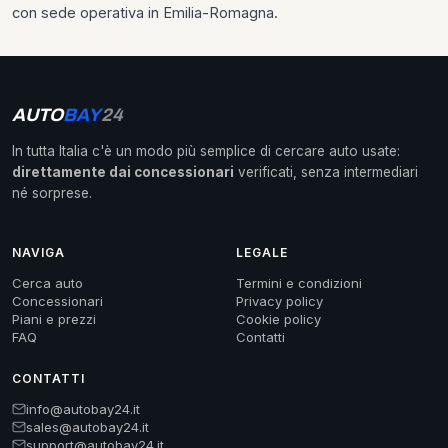
con sede operativa in Emilia-Romagna.
AUTO
BAY
24
In tutta Italia c'è un modo più semplice di cercare auto usate:
direttamente dai concessionari
verificati, senza intermediari
né sorprese.
NAVIGA
LEGALE
Cerca auto
Termini e condizioni
Concessionari
Privacy policy
Piani e prezzi
Cookie policy
FAQ
Contatti
CONTATTI
info@autobay24.it
sales@autobay24.it
support@autobay24.it