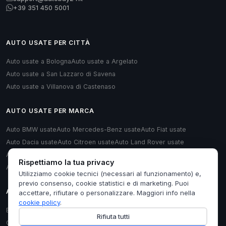
+39 351 450 5001
AUTO USATE PER CITTÀ
Auto usate a Bologna
Auto usate a Argelato
Auto usate a San Lazzaro di Savena
Auto usate a Villanova di Castenaso
AUTO USATE PER MARCA
Auto BMW usate
Auto Mercedes-Benz usate
Auto Fiat usate
Auto Dacia usate
Auto Citroen usate
Auto Land Rover usate
Auto Renault usate
Auto Opel usate
Auto Volkswagen usate
Rispettiamo la tua privacy
Auto Audi usate
Utilizziamo cookie tecnici (necessari al funzionamento) e,
previo consenso, cookie statistici e di marketing. Puoi
AUTO USATE PER TIPOLOGIA
accettare, rifiutare o personalizzare. Maggiori info nella
cookie policy
.
Berlina usate
Monovolume usate
Station Wagon usate
Cabrio usate
Rifiuta tutti
Coupé usate
Furgoni/Van usate
Hatchback usate