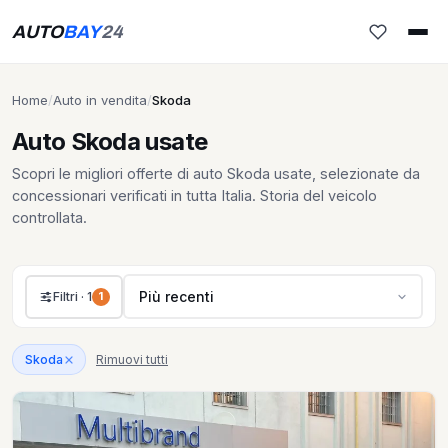
AUTO
BAY
24
Home
/
Auto in vendita
/
Skoda
Auto Skoda usate
Scopri le migliori offerte di auto Skoda usate, selezionate da
concessionari verificati in tutta Italia. Storia del veicolo
controllata.
Più recenti
Filtri · 1
1
Rimuovi tutti
Skoda