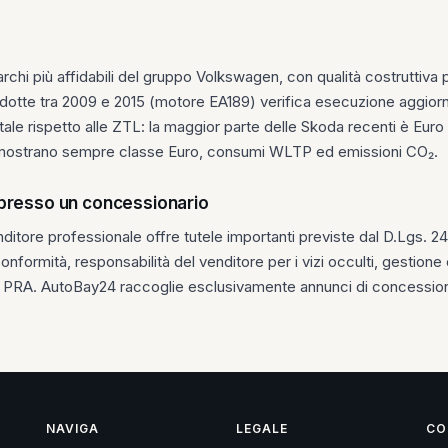
chi più affidabili del gruppo Volkswagen, con qualità costruttiva 
odotte tra 2009 e 2015 (motore EA189) verifica esecuzione aggio
ale rispetto alle ZTL: la maggior parte delle Skoda recenti è Eu
mostrano sempre classe Euro, consumi WLTP ed emissioni CO₂.
 presso un concessionario
itore professionale offre tutele importanti previste dal D.Lgs. 2
 conformità, responsabilità del venditore per i vizi occulti, gestion
il PRA. AutoBay24 raccoglie esclusivamente annunci di concessiona
NAVIGA
LEGALE
CO