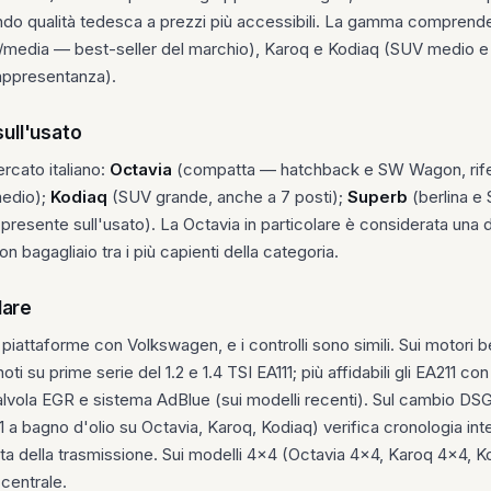
do qualità tedesca a prezzi più accessibili. La gamma comprende Fa
/media — best-seller del marchio), Karoq e Kodiaq (SUV medio 
rappresentanza).
sull'usato
ercato italiano:
Octavia
(compatta — hatchback e SW Wagon, rife
edio);
Kodiaq
(SUV grande, anche a 7 posti);
Superb
(berlina e
esente sull'usato). La Octavia in particolare è considerata una de
 bagagliaio tra i più capienti della categoria.
lare
attaforme con Volkswagen, e i controlli sono simili. Sui motori benz
ti su prime serie del 1.2 e 1.4 TSI EA111; più affidabili gli EA211 c
o, valvola EGR e sistema AdBlue (sui modelli recenti). Sul cambio D
bagno d'olio su Octavia, Karoq, Kodiaq) verifica cronologia interve
rata della trasmissione. Sui modelli 4x4 (Octavia 4x4, Karoq 4x4,
 centrale.