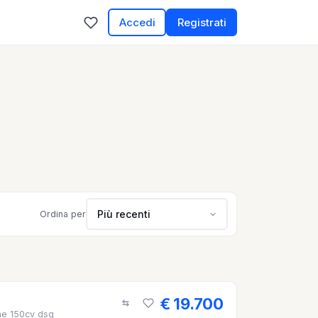
Accedi
Registrati
Più recenti
Ordina per
€ 19.700
ine 150cv dsg