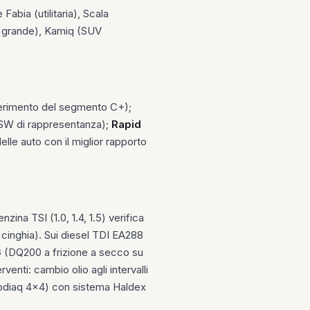
bia (utilitaria), Scala
e grande), Kamiq (SUV
rimento del segmento C+);
 SW di rappresentanza);
Rapid
lle auto con il miglior rapporto
ina TSI (1.0, 1.4, 1.5) verifica
on cinghia). Sui diesel TDI EA288
SG (DQ200 a frizione a secco su
nti: cambio olio agli intervalli
 Kodiaq 4x4) con sistema Haldex