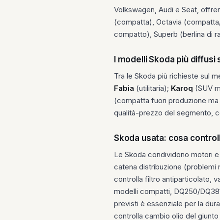
Volkswagen, Audi e Seat, offren
(compatta), Octavia (compatta
compatto), Superb (berlina di 
I modelli Skoda più diffusi 
Tra le Skoda più richieste sul m
Fabia
(utilitaria);
Karoq
(SUV m
(compatta fuori produzione ma pr
qualità-prezzo del segmento, con
Skoda usata: cosa control
Le Skoda condividono motori e pi
catena distribuzione (problemi no
controlla filtro antiparticolat
modelli compatti, DQ250/DQ381 a 
previsti è essenziale per la du
controlla cambio olio del giunto