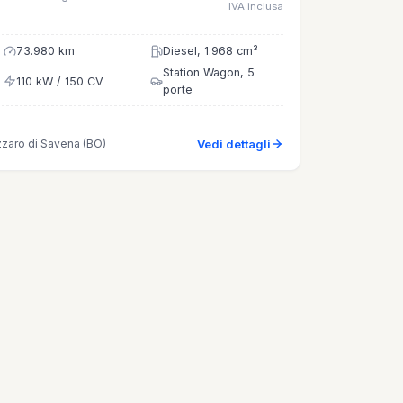
IVA inclusa
73.980 km
Diesel, 1.968 cm³
Station Wagon, 5
110 kW / 150 CV
porte
zzaro di Savena (BO)
Vedi dettagli