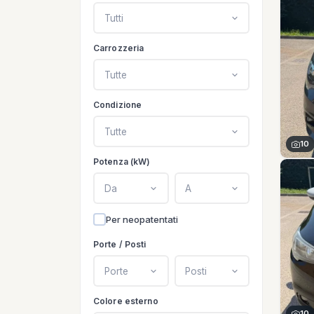
Tutti
Carrozzeria
Tutte
Condizione
Tutte
10
Potenza (kW)
Da
A
Per neopatentati
Porte / Posti
Porte
Posti
Colore esterno
10