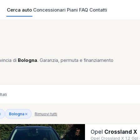
Cerca auto
Concessionari
Piani
FAQ
Contatti
vincia di
Bologna
. Garanzia, permuta e finanziamento
ltati
Rimuovi tutti
Bologna
Opel
Crossland X
Opel Crossland X 1.2 Gpl 