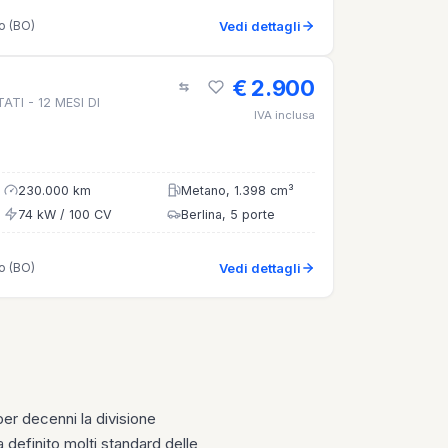
o (BO)
Vedi dettagli
€ 2.900
TI - 12 MESI DI
IVA inclusa
230.000 km
Metano, 1.398 cm³
74 kW / 100 CV
Berlina, 5 porte
o (BO)
Vedi dettagli
per decenni la divisione
 definito molti standard delle