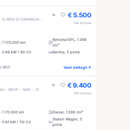
€ 5.500
- 12 MESI DI GARANZIA -
IVA inclusa
Benzina/GPL, 1.398
170.000 km
cm³
66 kW / 90 CV
Berlina, 5 porte
o (BO)
Vedi dettagli
€ 9.400
 dci - NEOP. - NAV. - 12
IVA inclusa
70.000 km
Diesel, 1.598 cm³
Station Wagon, 5
81 kW / 110 CV
porte