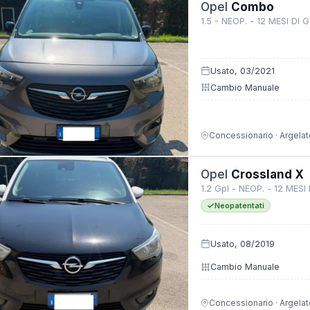
Opel
Combo
1.5 - NEOP. - 12 MESI DI
Usato, 03/2021
Cambio Manuale
Concessionario · Argelat
Opel
Crossland X
1.2 Gpl - NEOP. - 12 MES
Neopatentati
Usato, 08/2019
Cambio Manuale
Concessionario · Argelat