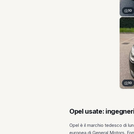
10
10
Opel usate: ingegneri
Opel è il marchio tedesco di lun
europea di General Motors. Fonda