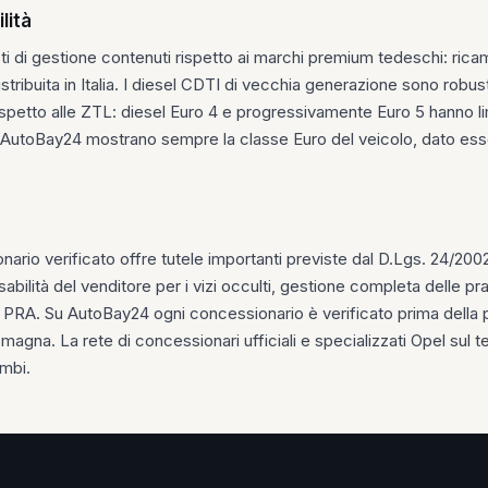
lità
ti di gestione contenuti rispetto ai marchi premium tedeschi: rica
istribuita in Italia. I diesel CDTI di vecchia generazione sono rob
ispetto alle ZTL: diesel Euro 4 e progressivamente Euro 5 hanno lim
AutoBay24 mostrano sempre la classe Euro del veicolo, dato essen
ario verificato offre tutele importanti previste dal D.Lgs. 24/200
sabilità del venditore per i vizi occulti, gestione completa delle pr
l PRA. Su AutoBay24 ogni concessionario è verificato prima della 
agna. La rete di concessionari ufficiali e specializzati Opel sul t
ambi.