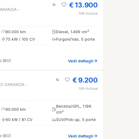
€ 13.900
 GARANZIA -
IVA inclusa
80.000 km
Diesel, 1.499 cm³
75 kW / 100 CV
Furgoni/Van, 5 porte
o (BO)
Vedi dettagli
€ 9.200
I DI GARANZIA -
IVA inclusa
Benzina/GPL, 1.199
90.000 km
cm³
60 kW / 81 CV
SUV/Pick-up, 5 porte
o (BO)
Vedi dettagli