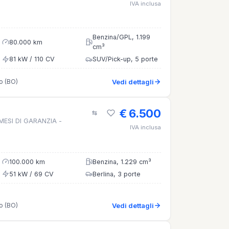
IVA inclusa
Benzina/GPL, 1.199
80.000 km
cm³
81 kW / 110 CV
SUV/Pick-up, 5 porte
o (BO)
Vedi dettagli
€ 6.500
 MESI DI GARANZIA -
IVA inclusa
100.000 km
Benzina, 1.229 cm³
51 kW / 69 CV
Berlina, 3 porte
o (BO)
Vedi dettagli