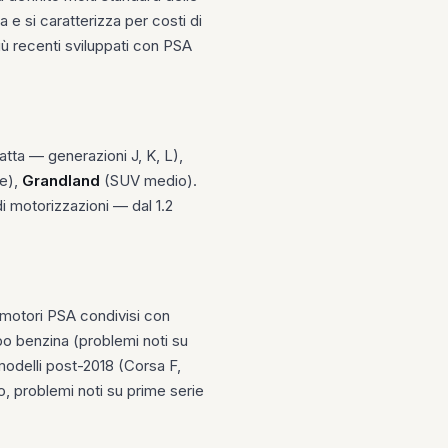
 e si caratterizza per costi di
iù recenti sviluppati con PSA
ta — generazioni J, K, L),
e),
Grandland
(SUV medio).
di motorizzazioni — dal 1.2
 (motori PSA condivisi con
rbo benzina (problemi noti su
 modelli post-2018 (Corsa F,
o, problemi noti su prime serie