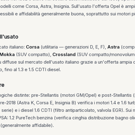
elli come Corsa, Astra, Insignia. Sull'usato l'offerta Opel è ampia
ssibili e affidabilità generalmente buona, soprattutto sui motori p
ull'usato
cato italiano:
Corsa
(utilitaria — generazioni D, E, F),
Astra
(compat
Mokka
(SUV compatto),
Crossland
(SUV compatto/monovolum
iù diffuse sul mercato dell'usato italiano grazie a un'offerta ampia 
o, fino al 1.3 e 1.5 CDTI diesel.
re
ogiche distinte: pre-Stellantis (motori GM/Opel) e post-Stellantis
re-2018 (Astra K, Corsa E, Insignia B) verifica i motori 1.4 e 1.6 tu
serie) e i diesel 1.6 CDTI (filtro antiparticolato, valvola EGR). Sui
SA: 1.2 PureTech benzina (verifica cinghia distribuzione bagno oli
 (generalmente affidabile).