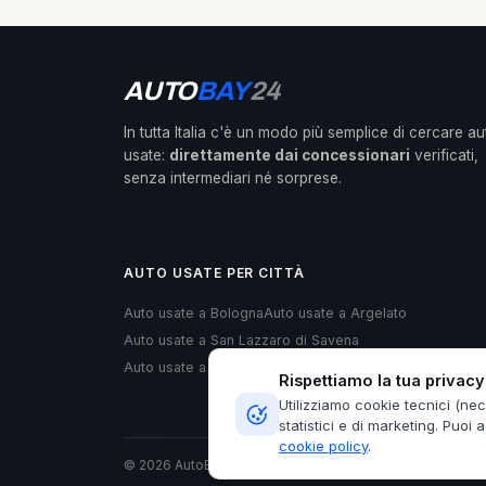
AUTO
BAY
24
In tutta Italia c'è un modo più semplice di cercare au
usate:
direttamente dai concessionari
verificati,
senza intermediari né sorprese.
AUTO USATE PER CITTÀ
Auto usate a Bologna
Auto usate a Argelato
Auto usate a San Lazzaro di Savena
Auto usate a Villanova di Castenaso
Rispettiamo la tua privacy
Utilizziamo cookie tecnici (ne
statistici e di marketing. Puoi 
cookie policy
.
© 2026 AutoBay24 — by
AlphaWeb
· P.IVA IT0407162120