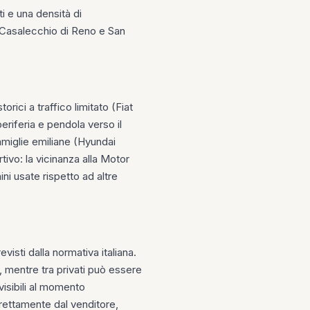
ti e una densità di
me Casalecchio di Reno e San
orici a traffico limitato (Fiat
eriferia e pendola verso il
amiglie emiliane (Hyundai
ivo: la vicinanza alla Motor
ni usate rispetto ad altre
isti dalla normativa italiana.
, mentre tra privati può essere
visibili al momento
irettamente dal venditore,