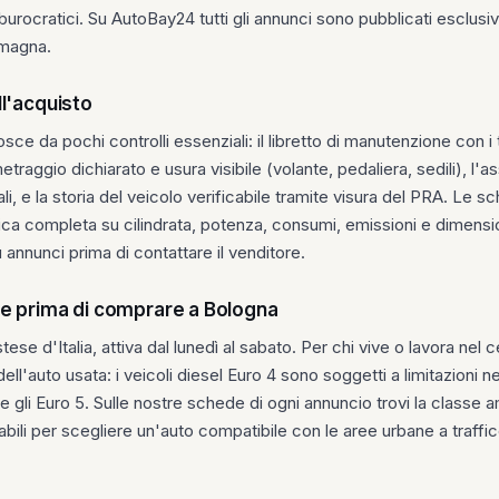
burocratici. Su AutoBay24 tutti gli annunci sono pubblicati esclu
omagna.
l'acquisto
osce da pochi controlli essenziali: il libretto di manutenzione con 
etraggio dichiarato e usura visibile (volante, pedaliera, sedili), l'as
ali, e la storia del veicolo verificabile tramite visura del PRA. L
a completa su cilindrata, potenza, consumi, emissioni e dimensi
annunci prima di contattare il venditore.
re prima di comprare a Bologna
se d'Italia, attiva dal lunedì al sabato. Per chi vive o lavora nel 
ll'auto usata: i veicoli diesel Euro 4 sono soggetti a limitazioni nei 
li Euro 5. Sulle nostre schede di ogni annuncio trovi la classe am
bili per scegliere un'auto compatibile con le aree urbane a traffico 