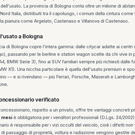
 dell'usato. La provincia di Bologna conta oltre un milione di abitan
 Nord Italia, distribuiti tra il capoluogo, i comuni della cintura co
ella pianura come Argelato, Castenaso e Villanova di Castenaso.
ll'usato a Bologna
cia di Bologna copre l'intera gamma: dalle citycar adatte ai centri st
), passando per le berline e station wagon scelte da chi vive in p
4, BMW Serie 3), fino ai SUV familiari sempre più richiesti dalle f
X1). Una nicchia particolare è quella dell'usato premium e sport
lino — e si rivendano — più Ferrari, Porsche, Maserati e Lamborghi
ione.
oncessionario verificato
cessionario, rispetto a un privato, offre tre vantaggi concreti prev
2 mesi
è obbligatoria per i venditori professionali (D.Lgs. 24/2002)
io è responsabile per i vizi occulti del veicolo, cioè i difetti non 
e di passaggio di proprietà, voltura e radiazione vengono gestite d