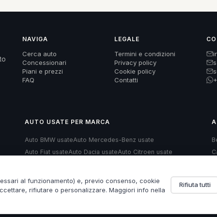
NAVIGA
LEGALE
CO
Cerca auto
Termini e condizioni
i
to
Concessionari
Privacy policy
s
Piani e prezzi
Cookie policy
s
FAQ
Contatti
+
AUTO USATE PER MARCA
A
Auto BMW usate
Auto Mercedes-Benz usate
B
Auto Fiat usate
Auto Dacia usate
Auto Citroen usate
C
Auto Land Rover usate
Auto Renault usate
H
Auto Opel usate
Auto Volkswagen usate
Auto Audi usate
cessari al funzionamento) e, previo consenso, cookie
Rifiuta tutti
accettare, rifiutare o personalizzare. Maggiori info nella
7