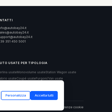
NTATTI
nfo@autobay24.it
ales@autobay24.it
upport@autobay24.it
39 351 450 5001
UTO USATE PER TIPOLOGIA
erlina usate
Monovolume usate
Station Wagon usate
abrio usate
Coupé usate
Furgoni/Van usate
atchback usate
Personalizza
Accetta tutti
Privacy
Cookie
Termini
Preferenze cookie