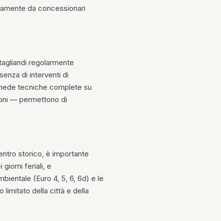
sivamente da concessionari
i tagliandi regolarmente
senza di interventi di
e schede tecniche complete su
oni — permettono di
centro storico, è importante
giorni feriali, e
bientale (Euro 4, 5, 6, 6d) e le
limitato della città e della