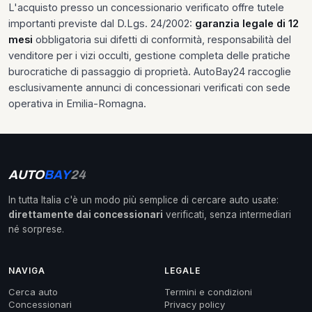
L'acquisto presso un concessionario verificato offre tutele
importanti previste dal D.Lgs. 24/2002:
garanzia legale di 12
mesi
obbligatoria sui difetti di conformità, responsabilità del
venditore per i vizi occulti, gestione completa delle pratiche
burocratiche di passaggio di proprietà. AutoBay24 raccoglie
esclusivamente annunci di concessionari verificati con sede
operativa in Emilia-Romagna.
AUTO
BAY
24
In tutta Italia c'è un modo più semplice di cercare auto usate:
direttamente dai concessionari
verificati, senza intermediari
né sorprese.
NAVIGA
LEGALE
Cerca auto
Termini e condizioni
Concessionari
Privacy policy