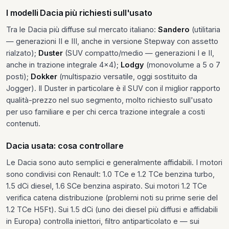
I modelli Dacia più richiesti sull'usato
Tra le Dacia più diffuse sul mercato italiano:
Sandero
(utilitaria
— generazioni II e III, anche in versione Stepway con assetto
rialzato);
Duster
(SUV compatto/medio — generazioni I e II,
anche in trazione integrale 4x4);
Lodgy
(monovolume a 5 o 7
posti);
Dokker
(multispazio versatile, oggi sostituito da
Jogger). Il Duster in particolare è il SUV con il miglior rapporto
qualità-prezzo nel suo segmento, molto richiesto sull'usato
per uso familiare e per chi cerca trazione integrale a costi
contenuti.
Dacia usata: cosa controllare
Le Dacia sono auto semplici e generalmente affidabili. I motori
sono condivisi con Renault: 1.0 TCe e 1.2 TCe benzina turbo,
1.5 dCi diesel, 1.6 SCe benzina aspirato. Sui motori 1.2 TCe
verifica catena distribuzione (problemi noti su prime serie del
1.2 TCe H5Ft). Sui 1.5 dCi (uno dei diesel più diffusi e affidabili
in Europa) controlla iniettori, filtro antiparticolato e — sui