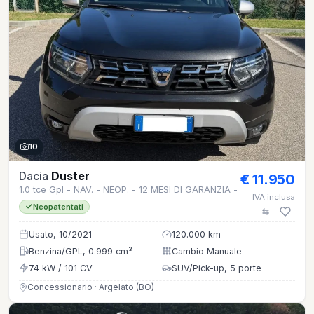
10
Dacia
Duster
€ 11.950
1.0 tce Gpl - NAV. - NEOP. - 12 MESI DI GARANZIA -
IVA inclusa
Neopatentati
Usato, 10/2021
120.000 km
Benzina/GPL, 0.999 cm³
Cambio Manuale
74 kW / 101 CV
SUV/Pick-up, 5 porte
Concessionario · Argelato (BO)