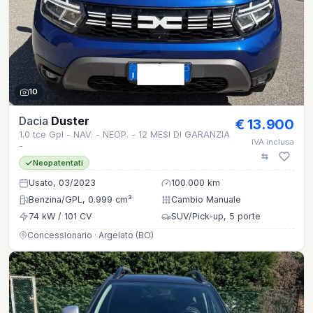
10
Dacia
Duster
€ 13.900
1.0 tce Gpl - NAV. - NEOP. - 12 MESI DI GARANZIA
IVA inclusa
-
Neopatentati
Usato, 03/2023
100.000 km
Benzina/GPL, 0.999 cm³
Cambio Manuale
74 kW / 101 CV
SUV/Pick-up, 5 porte
Concessionario · Argelato (BO)