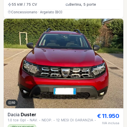
55 kW / 75 CV
Berlina, 5 porte
Concessionario · Argelato (BO)
10
Dacia
Duster
€ 11.950
1.0 tce Gpl - NAV. - NEOP. - 12 MESI DI GARANZIA -
IVA inclusa
Neopatentati