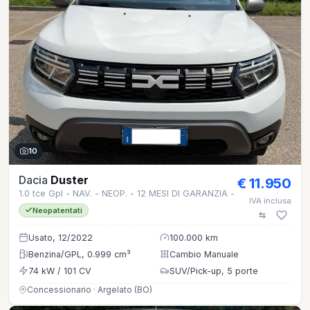
10
Dacia
Duster
€ 11.950
1.0 tce Gpl - NAV. - NEOP. - 12 MESI DI GARANZIA -
IVA inclusa
Neopatentati
Usato, 12/2022
100.000 km
Benzina/GPL, 0.999 cm³
Cambio Manuale
74 kW / 101 CV
SUV/Pick-up, 5 porte
Concessionario · Argelato (BO)