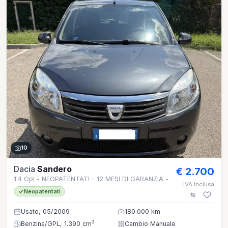
10
Dacia
Sandero
€ 2.700
1.4 Gpl - NEOPATENTATI - 12 MESI DI GARANZIA -
IVA inclusa
Neopatentati
Usato, 05/2009
180.000 km
Benzina/GPL, 1.390 cm³
Cambio Manuale