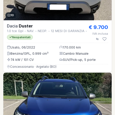
10
Dacia
Duster
€ 9.700
1.0 tce Gpl - NAV. - NEOP. - 12 MESI DI GARANZIA -
IVA inclusa
Neopatentati
Usato, 06/2022
170.000 km
Benzina/GPL, 0.999 cm³
Cambio Manuale
74 kW / 101 CV
SUV/Pick-up, 5 porte
Concessionario · Argelato (BO)