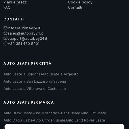
Piani e prezzi
Cookie policy
FAQ
Contatti
CONTATTI
info@autobay24.it
sales@autobay24.it
support@autobay24.it
+39 351 450 5001
AUTO USATE PER CITTÀ
Auto usate a Bologna
Auto usate a Argelato
Auto usate a San Lazzaro di Savena
Auto usate a Villanova di Castenaso
AUTO USATE PER MARCA
Auto BMW usate
Auto Mercedes-Benz usate
Auto Fiat usate
Auto Dacia usate
Auto Citroen usate
Auto Land Rover usate
Auto Renault usate
Auto Opel usate
Auto Volkswagen usate