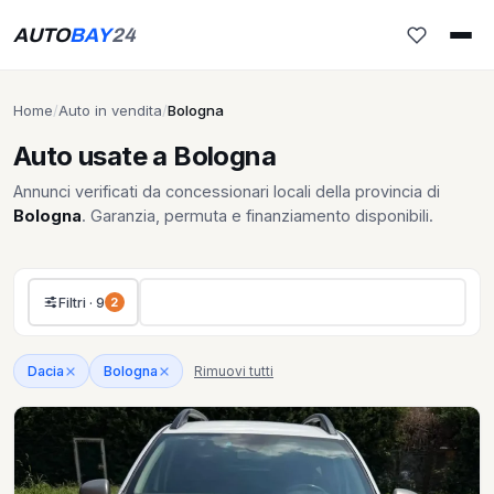
AUTO
BAY
24
Home
/
Auto in vendita
/
Bologna
Auto usate a Bologna
Annunci verificati da concessionari locali della provincia di
Bologna
. Garanzia, permuta e finanziamento disponibili.
Filtri · 9
2
Rimuovi tutti
Dacia
Bologna