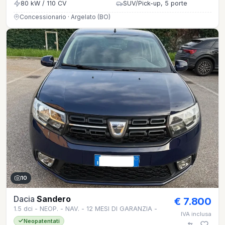
80 kW / 110 CV
SUV/Pick-up, 5 porte
Concessionario · Argelato (BO)
10
Dacia
Sandero
€ 7.800
1.5 dci - NEOP. - NAV. - 12 MESI DI GARANZIA -
IVA inclusa
Neopatentati