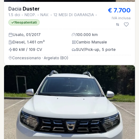
Dacia
Duster
€ 7.700
1.5 dci - NEOP. - NAV. - 12 MESI DI GARANZIA -
IVA inclusa
Neopatentati
Usato, 01/2017
100.000 km
Diesel, 1.461 cm³
Cambio Manuale
80 kW / 109 CV
SUV/Pick-up, 5 porte
Concessionario · Argelato (BO)