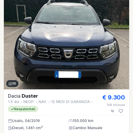
10
Dacia
Duster
€ 9.300
1.5 dci - NEOP. - NAV. - 12 MESI DI GARANZIA -
IVA inclusa
Neopatentati
Usato, 04/2019
150.000 km
Diesel, 1.461 cm³
Cambio Manuale