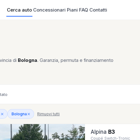
Cerca auto
Concessionari
Piani
FAQ
Contatti
vincia di
Bologna
. Garanzia, permuta e finanziamento
tato
Rimuovi tutti
a
Bologna
Alpina
B3
Coupé Switch-Tronic