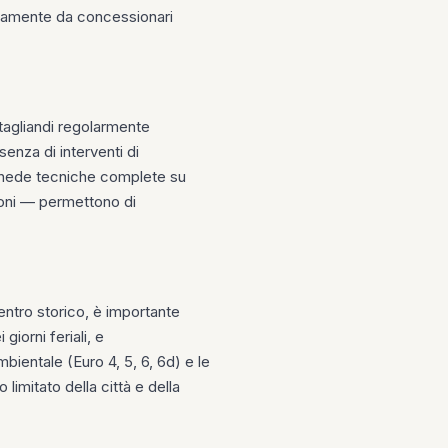
sivamente da concessionari
i tagliandi regolarmente
senza di interventi di
e schede tecniche complete su
oni — permettono di
centro storico, è importante
giorni feriali, e
bientale (Euro 4, 5, 6, 6d) e le
limitato della città e della