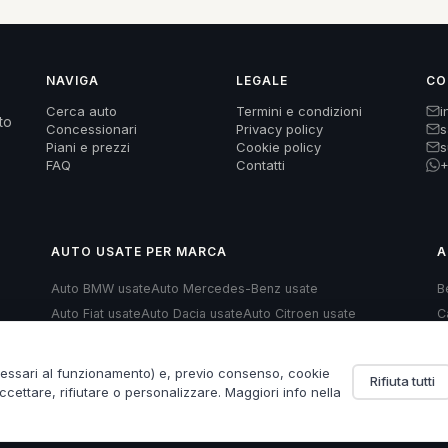
NAVIGA
LEGALE
CO
Cerca auto
Termini e condizioni
i
to
Concessionari
Privacy policy
s
Piani e prezzi
Cookie policy
s
FAQ
Contatti
+
AUTO USATE PER MARCA
A
Auto BMW usate
Auto Mercedes-Benz usate
B
Auto Fiat usate
Auto Dacia usate
Auto Citroen usate
C
Auto Land Rover usate
Auto Renault usate
H
Auto Opel usate
Auto Volkswagen usate
Auto Audi usate
cessari al funzionamento) e, previo consenso, cookie
Rifiuta tutti
accettare, rifiutare o personalizzare. Maggiori info nella
7