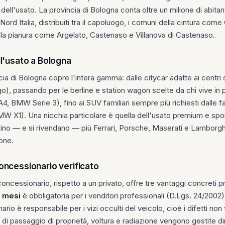
 dell'usato. La provincia di Bologna conta oltre un milione di abitan
 Nord Italia, distribuiti tra il capoluogo, i comuni della cintura co
ella pianura come Argelato, Castenaso e Villanova di Castenaso.
ll'usato a Bologna
cia di Bologna copre l'intera gamma: dalle citycar adatte ai centri st
), passando per le berline e station wagon scelte da chi vive in p
4, BMW Serie 3), fino ai SUV familiari sempre più richiesti dalle f
X1). Una nicchia particolare è quella dell'usato premium e sport
lino — e si rivendano — più Ferrari, Porsche, Maserati e Lamborghi
ione.
oncessionario verificato
cessionario, rispetto a un privato, offre tre vantaggi concreti prev
2 mesi
è obbligatoria per i venditori professionali (D.Lgs. 24/2002)
io è responsabile per i vizi occulti del veicolo, cioè i difetti non 
e di passaggio di proprietà, voltura e radiazione vengono gestite d