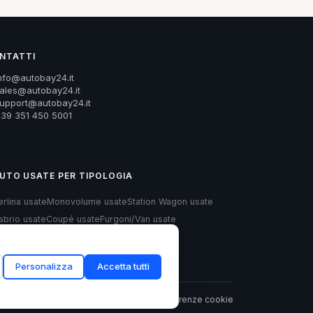
NTATTI
nfo@autobay24.it
ales@autobay24.it
upport@autobay24.it
39 351 450 5001
UTO USATE PER TIPOLOGIA
erlina usate
Monovolume usate
Station Wagon usate
abrio usate
Coupé usate
Furgoni/Van usate
atchback usate
Personalizza
Accetta tutti
Privacy
Cookie
Termini
Preferenze cookie