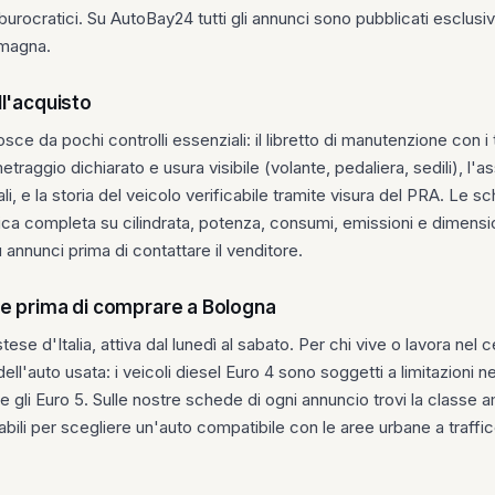
burocratici. Su AutoBay24 tutti gli annunci sono pubblicati esclu
omagna.
l'acquisto
osce da pochi controlli essenziali: il libretto di manutenzione con 
etraggio dichiarato e usura visibile (volante, pedaliera, sedili), l'as
ali, e la storia del veicolo verificabile tramite visura del PRA. L
a completa su cilindrata, potenza, consumi, emissioni e dimensi
annunci prima di contattare il venditore.
re prima di comprare a Bologna
se d'Italia, attiva dal lunedì al sabato. Per chi vive o lavora nel 
ll'auto usata: i veicoli diesel Euro 4 sono soggetti a limitazioni nei 
li Euro 5. Sulle nostre schede di ogni annuncio trovi la classe am
bili per scegliere un'auto compatibile con le aree urbane a traffico 