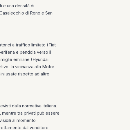
ti e una densità di
me Casalecchio di Reno e San
orici a traffico limitato (Fiat
eriferia e pendola verso il
amiglie emiliane (Hyundai
ivo: la vicinanza alla Motor
ni usate rispetto ad altre
isti dalla normativa italiana.
, mentre tra privati può essere
visibili al momento
irettamente dal venditore,