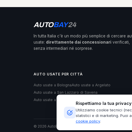
AUTO
BAY
24
In tutta Italia c'è un modo più semplice di cercare au
usate:
direttamente dai concessionari
verificati,
senza intermediari né sorprese.
AUTO USATE PER CITTÀ
Auto usate a Bologna
Auto usate a Argelato
Auto usate a San Lazzaro di Savena
Auto usate a Villanova di Castenaso
Rispettiamo la tua privacy
Utilizziamo cookie tecnici (ne
statistici e di marketing. Puoi 
cookie policy
.
© 2026 AutoBay24 — by
AlphaWeb
· P.IVA IT0407162120